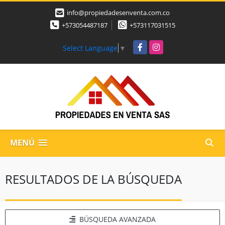
info@propiedadesenventa.com.co
+573054487187
+573117031515
Facebook
Instagram
Select Language
▼
MENÚ
RESULTADOS DE LA BÚSQUEDA
BÚSQUEDA AVANZADA