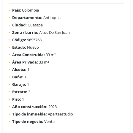
País:
Colombia
Departamento:
Antioquia
Ciudad:
Guatapé
Zona / barrio:
Altos De San Juan
Código:
9695768
Estado:
Nuevo
Área Construida:
33 m²
Área Privada:
33 m²
Alcoba:
1
Baño:
1
Garaje:
1
Estrato:
3
Piso:
1
Año construcción:
2023
Tipo de inmueble:
Apartaestudio
Tipo de negocio:
Venta