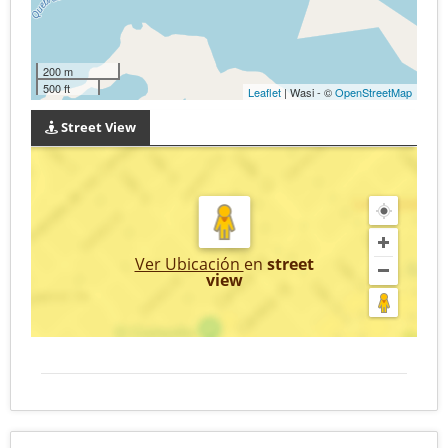
200 m
500 ft
Leaflet
| Wasi - ©
OpenStreetMap
Street View
Ver Ubicación
en
street
view