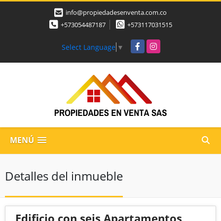
info@propiedadesenventa.com.co
+573054487187
+573117031515
Facebook
Instagram
Select Language
▼
MENÚ
Detalles del inmueble
Edificio con seis Apartamentos