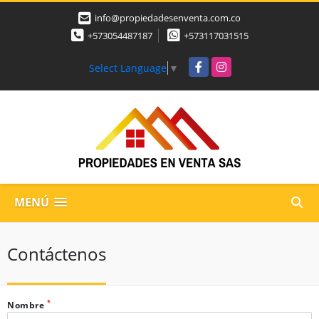
info@propiedadesenventa.com.co
+573054487187
+573117031515
Facebook
Instagram
Select Language
▼
MENÚ
Contáctenos
*
Nombre