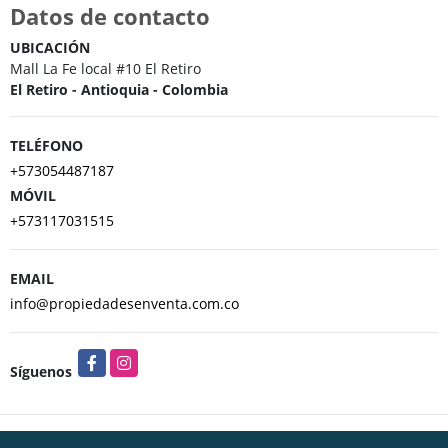
Datos de contacto
UBICACIÓN
Mall La Fe local #10 El Retiro
El Retiro - Antioquia - Colombia
TELÉFONO
+573054487187
MÓVIL
+573117031515
EMAIL
info@propiedadesenventa.com.co
Facebook
Instagram
Síguenos