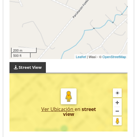
200 m
500 ft
Leaflet
| Wasi - ©
OpenStreetMap
Street View
Ver Ubicación
en
street
view