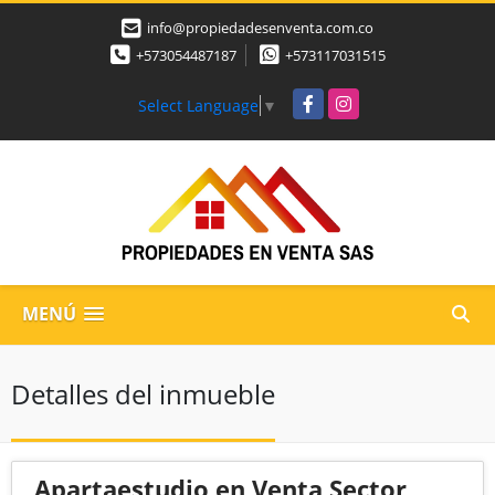
info@propiedadesenventa.com.co
+573054487187
+573117031515
Facebook
Instagram
Select Language
▼
MENÚ
Detalles del inmueble
Apartaestudio en Venta Sector