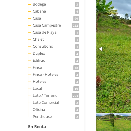
Bodega
3
Cabaña
4
Casa
90
Casa Campestre
222
Casa de Playa
1
Chalet
1
Consultorio
1
Dúplex
2
Edificio
2
Finca
45
Finca - Hoteles
2
Hoteles
2
Local
10
Lote / Terreno
794
Lote Comercial
2
Oficina
3
Penthouse
2
En Renta