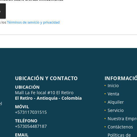
o
s los
Términos de servicio y privacidad
UBICACIÓN Y CONTACTO
INFORMACI
Inicio
UBICACIÓN
Mall La Fe local #10 El Retiro
Venta
El Retiro - Antioquia - Colombia
Alquiler
el
MÓVIL
Servicio
+573117031515
Nuestra Empr
TELÉFONO
+573054487187
Contáctenos
EMAIL
Políticas de