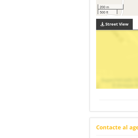
200 m
500 ft
Street View
Contacte al ag