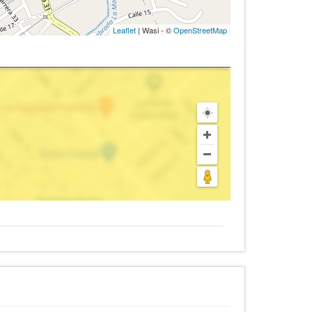
Leaflet
| Wasi - ©
OpenStreetMap