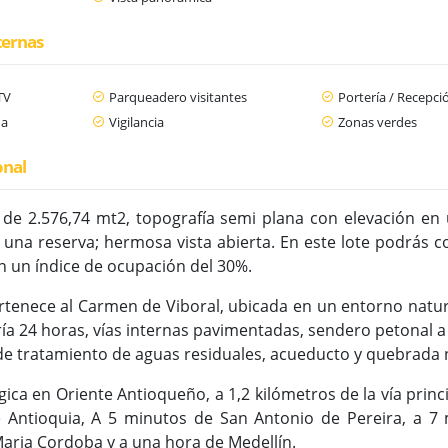
ternas
TV
Parqueadero visitantes
Portería / Recepci
da
Vigilancia
Zonas verdes
onal
 de 2.576,74 mt2, topografía semi plana con elevación en
 una reserva; hermosa vista abierta. En este lote podrás 
on un índice de ocupación del 30%.
rtenece al Carmen de Viboral, ubicada en un entorno natur
ía 24 horas, vías internas pavimentadas, sendero petonal a 
e tratamiento de aguas residuales, acueducto y quebrada 
ica en Oriente Antioqueño, a 1,2 kilómetros de la vía princ
e Antioquia, A 5 minutos de San Antonio de Pereira, a 7
aria Cordoba y a una hora de Medellín.