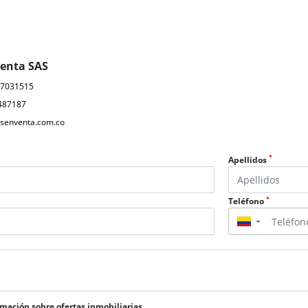
Venta SAS
17031515
487187
senventa.com.co
*
Apellidos
*
Teléfono
▼
rmación sobre ofertas inmobiliarias