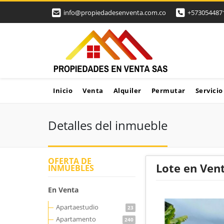
info@propiedadesenventa.com.co
+573054487
Inicio
Venta
Alquiler
Permutar
Servicio
Detalles del inmueble
OFERTA DE
Lote en Vent
INMUEBLES
En Venta
Apartaestudio
23
Apartamento
240