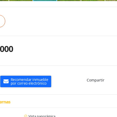
.000
Recomendar inmueble
Compartir
por correo electrónico
ternas
Vista panorámica