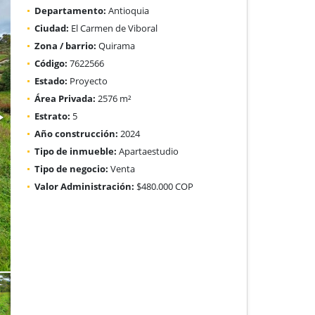
Departamento:
Antioquia
Ciudad:
El Carmen de Viboral
Zona / barrio:
Quirama
Código:
7622566
Estado:
Proyecto
Área Privada:
2576 m²
Estrato:
5
Año construcción:
2024
Tipo de inmueble:
Apartaestudio
Tipo de negocio:
Venta
Valor Administración:
$480.000 COP