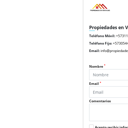
Propiedades en 
Teléfono Móvil:
+5731
Teléfono Fijo:
+573054
Email:
info@propiedade
*
Nombre
*
Email
Comentarios
Acepto recibir info