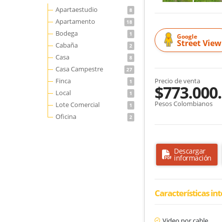
Apartaestudio
8
Apartamento
18
Bodega
1
Google
Street View
Cabaña
2
Casa
8
Casa Campestre
27
Finca
Precio de venta
1
$773.000
Local
1
Pesos Colombianos
Lote Comercial
1
Oficina
2
Descargar
información
Características in
Video por cable