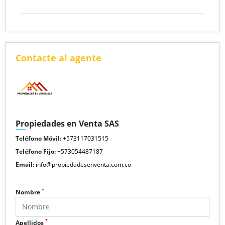
Contacte al agente
Propiedades en Venta SAS
Teléfono Móvil:
+573117031515
Teléfono Fijo:
+573054487187
Email:
info@propiedadesenventa.com.co
*
Nombre
*
Apellidos