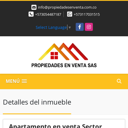
info@propiedadesenventa.com.co
+573054487187
+573117031515
Facebook
Instagram
Select Language
▼
MENÚ
Detalles del inmueble
Apartamento en venta Sector