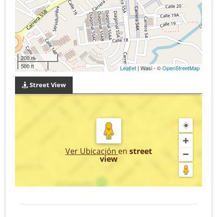
200 m
500 ft
Leaflet
| Wasi - ©
OpenStreetMap
Street View
Ver Ubicación
en
street
view