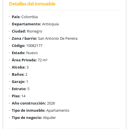
Detalles del inmueble
País:
Colombia
Departamento:
Antioquia
Ciudad:
Rionegro
Zona / barrio:
San Antonio De Pereira
Código:
10082177
Estado:
Nuevo
Área Privada:
72 m²
Alcoba:
3
Baños:
2
Garaje:
1
Estrato:
5
Piso:
14
Año construcción:
2026
Tipo de inmueble:
Apartamento
Tipo de negocio:
Alquiler