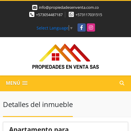
info@propiedadesenventa.com.co
+573054487187
+573117031515
Facebook
Instagram
Select Language
▼
MENÚ
Detalles del inmueble
Apartamento para