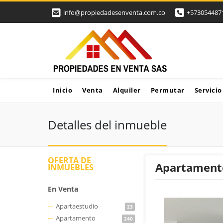
info@propiedadesenventa.com.co
+573054487
Inicio
Venta
Alquiler
Permutar
Servicio
Detalles del inmueble
OFERTA DE
Apartamento
INMUEBLES
En Venta
Apartaestudio
23
Apartamento
240