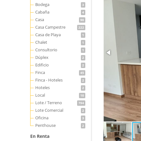
Bodega
3
Cabaña
4
Casa
90
Casa Campestre
222
Casa de Playa
1
Chalet
1
Consultorio
1
Dúplex
2
Edificio
2
Finca
45
Finca - Hoteles
2
Hoteles
2
Local
10
Lote / Terreno
794
Lote Comercial
2
Oficina
3
Penthouse
2
En Renta