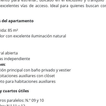
 excelentes vías de acceso. Ideal para quienes buscan c
as del apartamento
ida: 85 m²
or con excelente iluminación natural
ral abierta
as independiente
nes
:
ión principal con baño privado y vestier
itaciones auxiliares con clóset
o para habitaciones auxiliares
 cuartos útiles
os paralelos: N.º 09 y 10
les: N.º 11 y 12