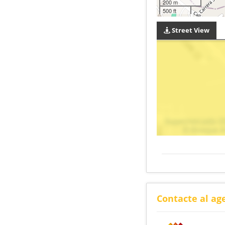
200 m
500 ft
Street View
Contacte al ag