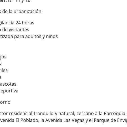
 de la urbanización
gilancia 24 horas
de visitantes
atizada para adultos y niños
gos
ga
iles
s
ascotas
deportiva
torno
tor residencial tranquilo y natural, cercano a la Parroquia 
Avenida El Poblado, la Avenida Las Vegas y el Parque de Env