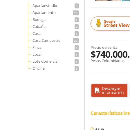
Apartaestudio
8
Apartamento
18
Bodega
1
Google
Street View
Cabaña
2
Casa
8
Casa Campestre
27
Finca
Precio de venta
1
$740.000
Local
1
Pesos Colombianos
Lote Comercial
1
Oficina
2
Descargar
información
Características in
Agua