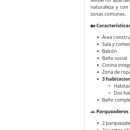
naturaleza y con
zonas comunes.
🏡
Característic
Área constru
Sala y comed
Balcón
Baño social
Cocina integ
Zona de rop
3 habitacio
Habitac
Dos hab
Baño complet
🚗
Parqueaderos y
2 parqueader
2 cuartos úti