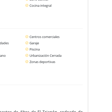
Cocina integral
Centros comerciales
idades
Garaje
Piscina
cano
Urbanización Cerrada
Zonas deportivas
sector de Altos de El Trianón, rodeado de