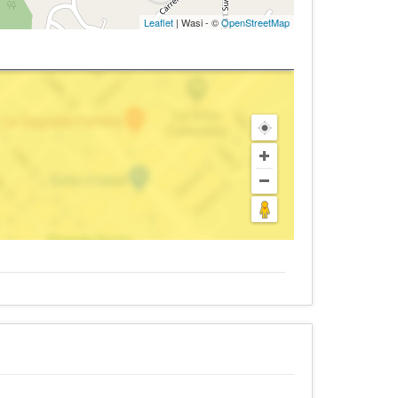
Leaflet
| Wasi - ©
OpenStreetMap