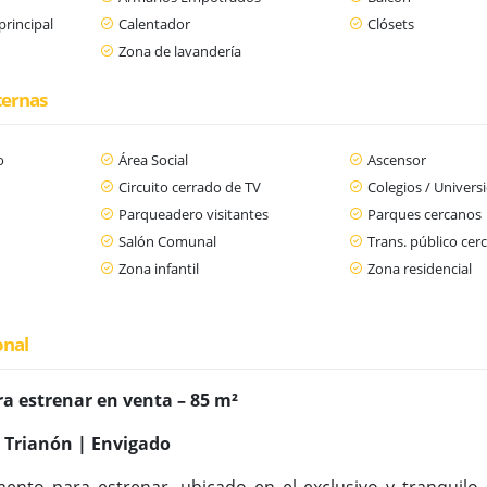
principal
Calentador
Clósets
Zona de lavandería
ternas
o
Área Social
Ascensor
Circuito cerrado de TV
Colegios / Univers
Parqueadero visitantes
Parques cercanos
n
Salón Comunal
Trans. público cer
Zona infantil
Zona residencial
onal
 estrenar en venta – 85 m²
l Trianón | Envigado
nto para estrenar, ubicado en el exclusivo y tranquilo 