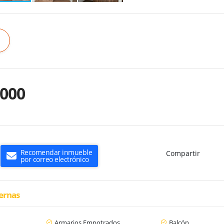
.000
Recomendar inmueble
Compartir
por correo electrónico
ternas
Armarios Empotrados
Balcón