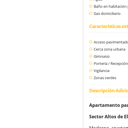
Baño en habitación 
Gas domiciliario
Características ex
Acceso pavimentad
Cerca zona urbana
Gimnasio
Portería / Recepció
Vigilancia
Zonas verdes
Descripción Adici
Apartamento para
Sector Altos de E
Moderno apartame