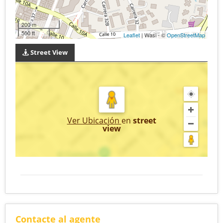
200 m
500 ft
Leaflet
| Wasi - ©
OpenStreetMap
Street View
Ver Ubicación
en
street
view
Contacte al agente