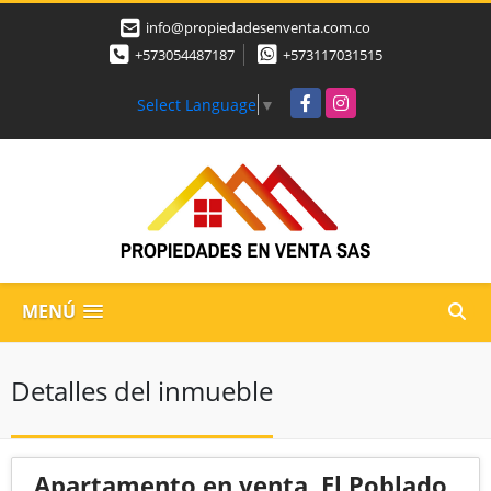
info@propiedadesenventa.com.co
+573054487187
+573117031515
Facebook
Instagram
Select Language
▼
MENÚ
Detalles del inmueble
Apartamento en venta, El Poblado,