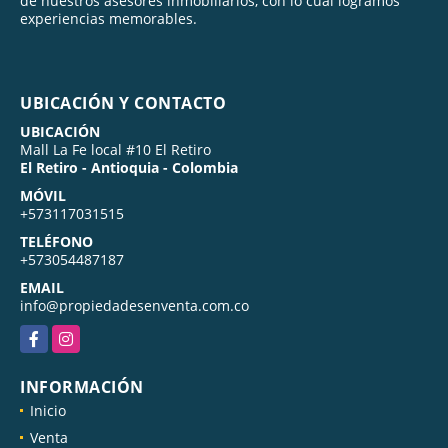
de nuestros asesores inmobiliarios, con lo cual logramos
experiencias memorables.
UBICACIÓN Y CONTACTO
UBICACIÓN
Mall La Fe local #10 El Retiro
El Retiro - Antioquia - Colombia
MÓVIL
+573117031515
TELÉFONO
+573054487187
EMAIL
info@propiedadesenventa.com.co
Facebook
Instagram
INFORMACIÓN
Inicio
Venta