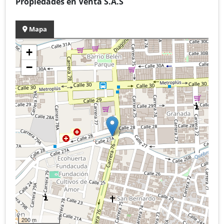
Propiedades en Venta S.A.S
Mapa
+
−
200 m