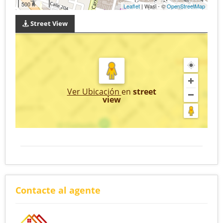
500 ft
Leaflet
| Wasi - ©
OpenStreetMap
Street View
Ver Ubicación
en
street
view
Contacte al agente