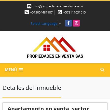
info@propiedadesenventa.com.co
+573054487187
+573117031515
Facebook
Instagram
Select Language
▼
MENÚ
Detalles del inmueble
Apartamento en venta, sector