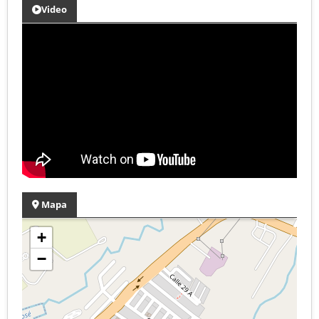
Video
Mapa
+
−