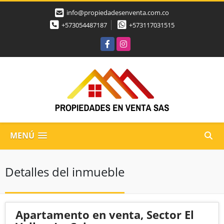
info@propiedadesenventa.com.co
+573054487187
+573117031515
Facebook
Instagram
MENÚ
Detalles del inmueble
Apartamento en venta, Sector El