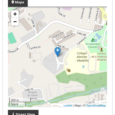
Mapa
+
−
200 m
500 ft
Leaflet
| Wasi - ©
OpenStreetMap
Street View