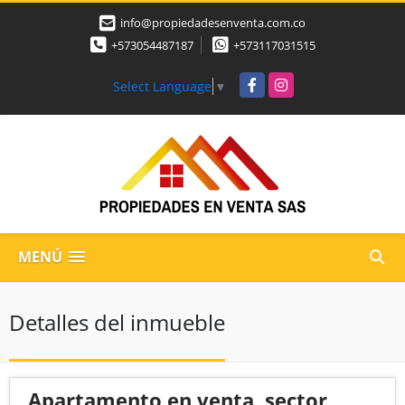
info@propiedadesenventa.com.co
+573054487187
+573117031515
Facebook
Instagram
Select Language
▼
MENÚ
Detalles del inmueble
Apartamento en venta, sector