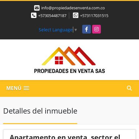
info@propiedadesenventa.com.co
+573054487187
+573117031515
Facebook
Instagram
Select Language
▼
MENÚ
Detalles del inmueble
Apartamento en venta, sector el