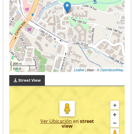
200 m
500 ft
Leaflet
| Wasi - ©
OpenStreetMap
Street View
Ver Ubicación
en
street
view