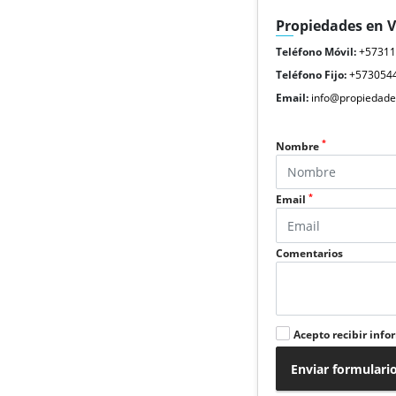
Propiedades en 
Teléfono Móvil:
+5731
Teléfono Fijo:
+573054
Email:
info@propiedade
*
Nombre
*
Email
Comentarios
Acepto recibir info
Enviar formulari