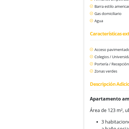
Barra estilo americ
Gas domiciliario
Agua
Características ex
Acceso pavimentad
Colegios / Universi
Portería / Recepció
Zonas verdes
Descripción Adici
Apartamento amo
Área de 123 m², u
3 habitacion
a baño social