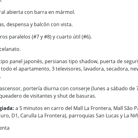
ral abierta con barra en mármol.
s, despensa y balcón con vista.
s paralelos (#7 y #8) y cuarto útil (#6).
celanato.
tipo panel japonés, persianas tipo shadow, puerta de segur
todo el apartamento, 3 televisores, lavadora, secadora, nev
.
ascensor, portería diurna con conserje (lunes a sábado de 7:0
queadero de visitantes y shut de basuras.
giada:
a 5 minutos en carro del Mall La Frontera, Mall São P
ro, D1, Carulla La Frontera), parroquias San Lucas y La Niñ
Venta