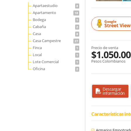
Apartaestudio
8
Apartamento
18
Bodega
1
Google
Street View
Cabaña
2
Casa
8
Casa Campestre
27
Finca
Precio de venta
1
$1.050.00
Local
1
Pesos Colombianos
Lote Comercial
1
Oficina
2
Descargar
información
Características in
Armarios Empotrad