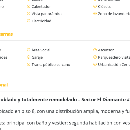
ano
Calentador
Clósets
Vista panorámica
Zona de lavanderí
Electricidad
ternas
o
Área Social
Ascensor
dades
Garaje
Parqueadero visit
n
Trans. público cercano
Urbanización Cerr
onal
blado y totalmente remodelado – Sector El Diamante #
bicado en piso 8, con una distribución amplia, moderna y fu
es: principal con baño y vestier; segunda habitación con ves
.