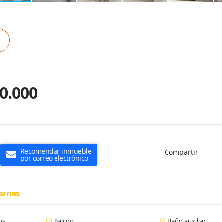
0.000
Recomendar inmueble
Compartir
por correo electrónico
ternas
os
Balcón
Baño auxiliar