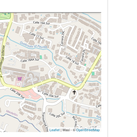
Leaflet
| Wasi - ©
OpenStreetMap