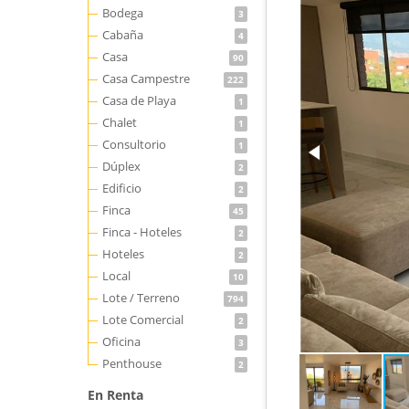
Bodega
3
Cabaña
4
Casa
90
Casa Campestre
222
Casa de Playa
1
Chalet
1
Consultorio
1
Dúplex
2
Edificio
2
Finca
45
Finca - Hoteles
2
Hoteles
2
Local
10
Lote / Terreno
794
Lote Comercial
2
Oficina
3
Penthouse
2
En Renta