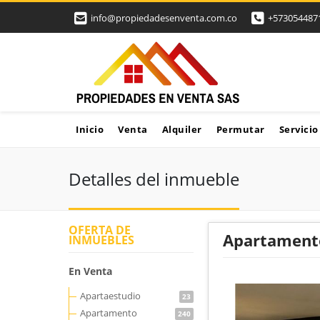
info@propiedadesenventa.com.co
+573054487
Inicio
Venta
Alquiler
Permutar
Servicio
Detalles del inmueble
OFERTA DE
Apartamento
INMUEBLES
En Venta
Apartaestudio
23
Apartamento
240