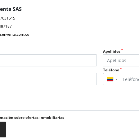
Venta SAS
17031515
487187
senventa.com.co
*
Apellidos
*
Teléfono
▼
rmación sobre ofertas inmobiliarias
o