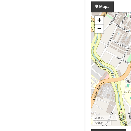
Mapa
+
−
200 m
500 ft