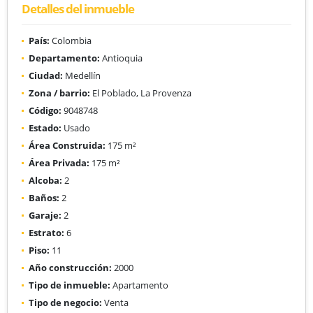
Detalles del inmueble
País:
Colombia
Departamento:
Antioquia
Ciudad:
Medellín
Zona / barrio:
El Poblado, La Provenza
Código:
9048748
Estado:
Usado
Área Construida:
175 m²
Área Privada:
175 m²
Alcoba:
2
Baños:
2
Garaje:
2
Estrato:
6
Piso:
11
Año construcción:
2000
Tipo de inmueble:
Apartamento
Tipo de negocio:
Venta