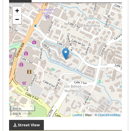
+
−
200 m
500 ft
Leaflet
| Wasi - ©
OpenStreetMap
Street View