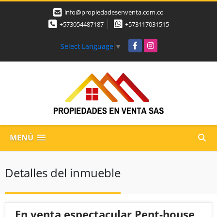
info@propiedadesenventa.com.co
+573054487187
+573117031515
Facebook
Instagram
Select Language
▼
MENÚ
Detalles del inmueble
En venta espectacular Pent-house