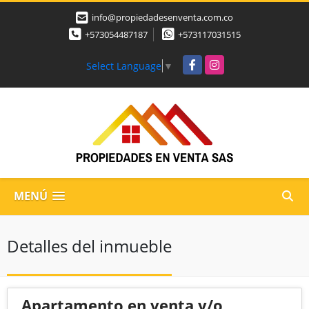
info@propiedadesenventa.com.co
+573054487187
+573117031515
Facebook
Instagram
Select Language
▼
MENÚ
Detalles del inmueble
Apartamento en venta y/o