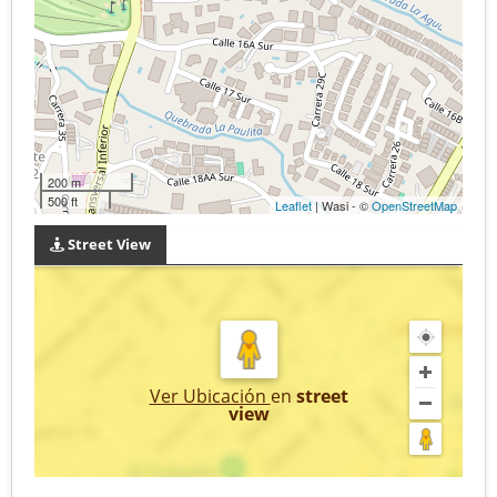
200 m
500 ft
Leaflet
| Wasi - ©
OpenStreetMap
Street View
Ver Ubicación
en
street
view