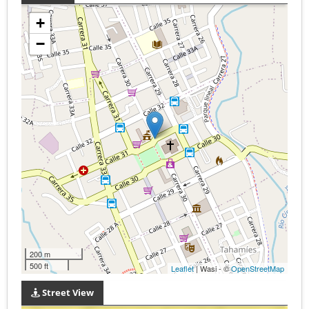
+
−
200 m
500 ft
Leaflet
| Wasi - ©
OpenStreetMap
Street View