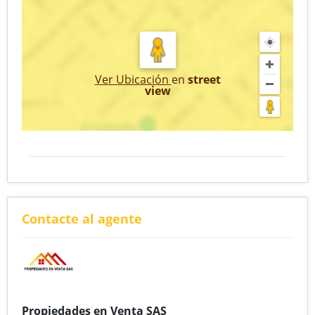
Ver Ubicación
en
street
view
Contacte al agente
Propiedades en Venta SAS