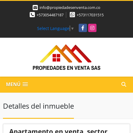
info@propiedadesenventa.com.co
+573054487187
+573117031515
Facebook
Instagram
Select Language
▼
MENÚ
Detalles del inmueble
Apartamento en venta, sector