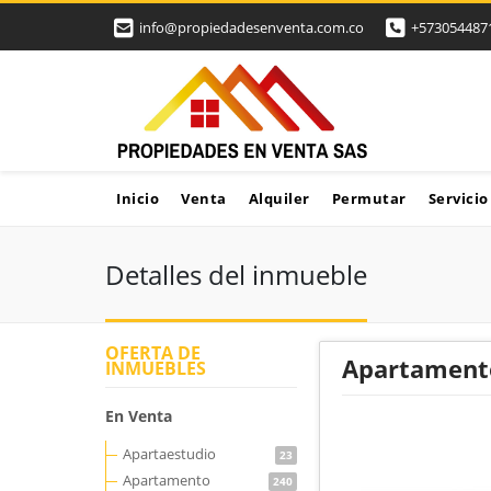
info@propiedadesenventa.com.co
+573054487
Inicio
Venta
Alquiler
Permutar
Servicio
Detalles del inmueble
OFERTA DE
Apartamento 
INMUEBLES
En Venta
Apartaestudio
23
Apartamento
240