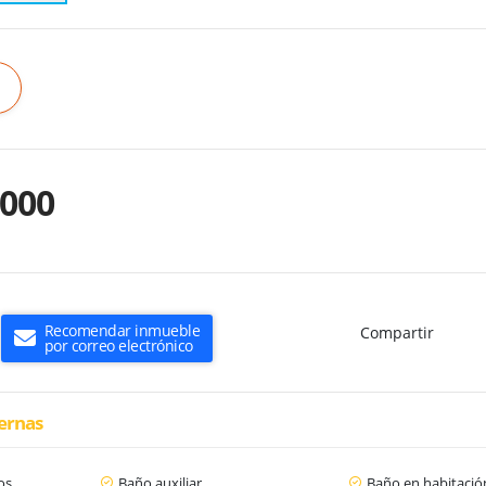
.000
Recomendar inmueble
Compartir
por correo electrónico
ternas
os
Baño auxiliar
Baño en habitación