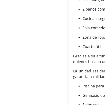
2 baños com
Cocina integ
Sala-comedo
Zona de rop
Cuarto útil
Gracias a su altur
quienes buscan un
La unidad reside
garantizan calida
Piscina para 
Gimnasio d
Salón social