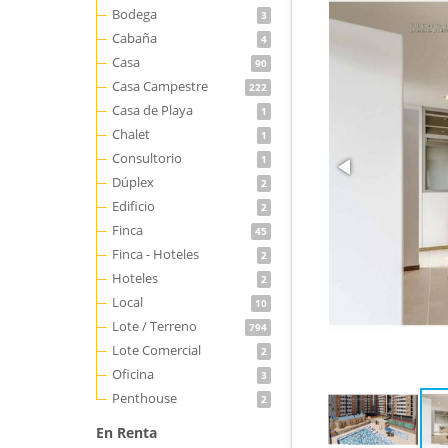
Bodega
3
Cabaña
4
Casa
90
Casa Campestre
222
Casa de Playa
1
Chalet
1
Consultorio
1
Dúplex
2
Edificio
2
Finca
45
Finca - Hoteles
2
Hoteles
2
Local
10
Lote / Terreno
794
Lote Comercial
2
Oficina
3
Penthouse
2
En Renta