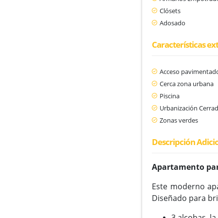
Clósets
Adosado
Características ex
Acceso pavimentad
Cerca zona urbana
Piscina
Urbanización Cerra
Zonas verdes
Descripción Adici
Apartamento para
Este moderno apa
Diseñado para bri
3 alcobas, la