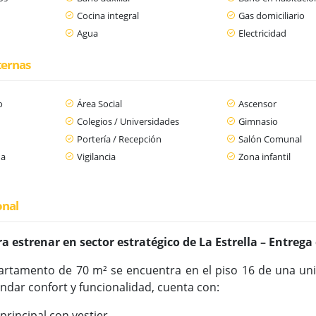
Cocina integral
Gas domiciliario
Agua
Electricidad
ternas
o
Área Social
Ascensor
Colegios / Universidades
Gimnasio
Portería / Recepción
Salón Comunal
da
Vigilancia
Zona infantil
onal
 estrenar en sector estratégico de La Estrella – Entrega
rtamento de 70 m² se encuentra en el piso 16 de una un
ndar confort y funcionalidad, cuenta con:
 principal con vestier