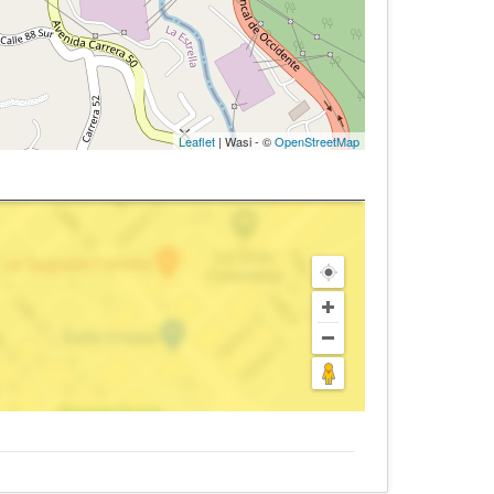
Leaflet
| Wasi - ©
OpenStreetMap