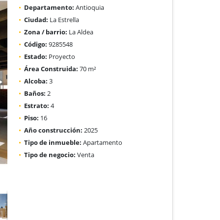
Departamento:
Antioquia
Ciudad:
La Estrella
Zona / barrio:
La Aldea
Código:
9285548
Estado:
Proyecto
Área Construida:
70 m²
Alcoba:
3
Baños:
2
Estrato:
4
Piso:
16
Año construcción:
2025
Tipo de inmueble:
Apartamento
Tipo de negocio:
Venta