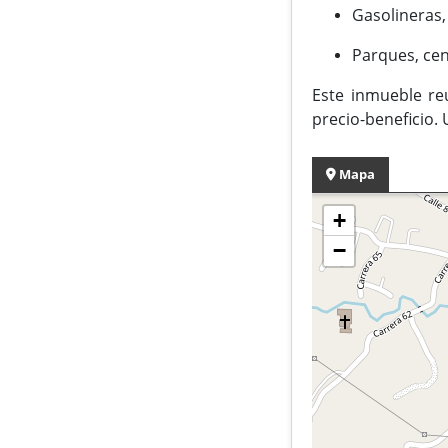
Gasolineras,
Parques, cent
Este inmueble reú
precio-beneficio. 
Mapa
+
−