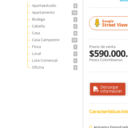
Apartaestudio
8
Apartamento
18
Bodega
1
Google
Street View
Cabaña
2
Casa
8
Casa Campestre
27
Finca
Precio de venta
1
$590.000
Local
1
Pesos Colombianos
Lote Comercial
1
Oficina
2
Descargar
información
Características in
Armarios Empotrad