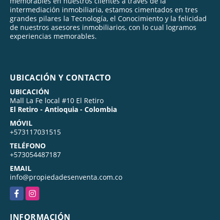
memorables en nuestros clientes a través de la
intermediación inmobiliaria, estamos cimentados en tres
grandes pilares la Tecnología, el Conocimiento y la felicidad
de nuestros asesores inmobiliarios, con lo cual logramos
experiencias memorables.
UBICACIÓN Y CONTACTO
UBICACIÓN
Mall La Fe local #10 El Retiro
El Retiro - Antioquia - Colombia
MÓVIL
+573117031515
TELÉFONO
+573054487187
EMAIL
info@propiedadesenventa.com.co
Facebook
Instagram
INFORMACIÓN