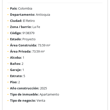
País:
Colombia
Departamento:
Antioquia
Ciudad:
El Retiro
Zona / barrio:
La Fe
Código:
9138379
Estado:
Proyecto
Área Construida:
73.59 m²
Área Privada:
73.59 m²
Alcoba:
1
Baños:
2
Garaje:
1
Estrato:
5
Piso:
2
Año construcción:
2025
Tipo de inmueble:
Apartamento
Tipo de negocio:
Venta