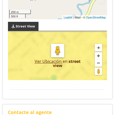
200 m
500 ft
Leaflet
| Wasi - ©
OpenStreetMap
Street View
Ver Ubicación
en
street
view
Contacte al agente