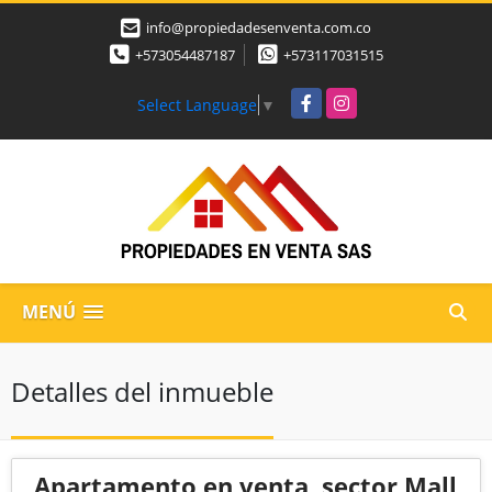
info@propiedadesenventa.com.co
+573054487187
+573117031515
Facebook
Instagram
Select Language
▼
MENÚ
Detalles del inmueble
Apartamento en venta, sector Mall