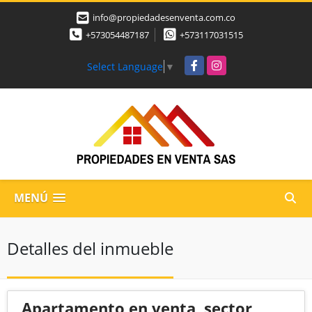
info@propiedadesenventa.com.co
+573054487187
+573117031515
Facebook
Instagram
Select Language
▼
MENÚ
Detalles del inmueble
Apartamento en venta, sector