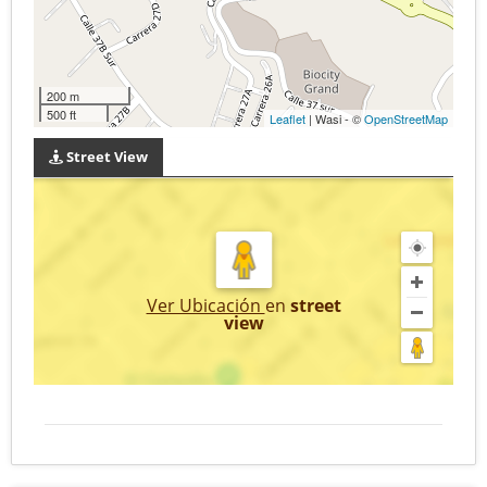
200 m
500 ft
Leaflet
| Wasi - ©
OpenStreetMap
Street View
Ver Ubicación
en
street
view