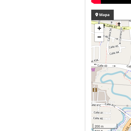
Mapa
+
−
200 m