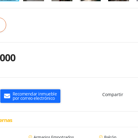
.000
Recomendar inmueble
Compartir
por correo electrónico
ternas
Armarios Empotrados
Balcón