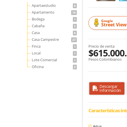
Apartaestudio
8
Apartamento
18
Bodega
1
Google
Street View
Cabaña
2
Casa
8
Casa Campestre
27
Finca
Precio de venta
1
$615.000
Local
1
Pesos Colombianos
Lote Comercial
1
Oficina
2
Descargar
información
Características in
Agua