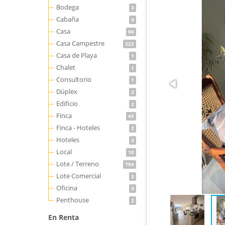
Bodega
3
Cabaña
4
Casa
90
Casa Campestre
222
Casa de Playa
1
Chalet
1
Consultorio
1
Dúplex
2
Edificio
2
Finca
45
Finca - Hoteles
2
Hoteles
2
Local
10
Lote / Terreno
794
Lote Comercial
2
Oficina
3
Penthouse
2
En Renta