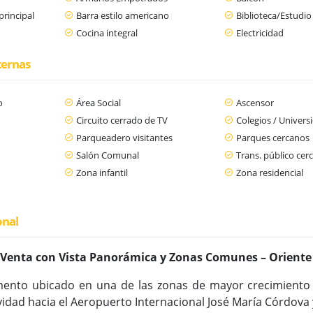
principal
Barra estilo americano
Biblioteca/Estudio
Cocina integral
Electricidad
ternas
o
Área Social
Ascensor
Circuito cerrado de TV
Colegios / Univers
Parqueadero visitantes
Parques cercanos
n
Salón Comunal
Trans. público cer
Zona infantil
Zona residencial
onal
Venta con Vista Panorámica y Zonas Comunes – Orient
nto ubicado en una de las zonas de mayor crecimiento y
vidad hacia el Aeropuerto Internacional José María Córdova y