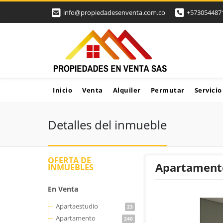
info@propiedadesenventa.com.co
+573054487
Inicio
Venta
Alquiler
Permutar
Servicio
Detalles del inmueble
OFERTA DE
Apartamento
INMUEBLES
En Venta
Apartaestudio
23
Apartamento
240