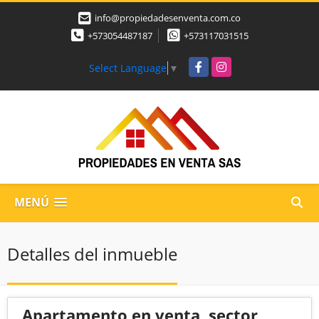
info@propiedadesenventa.com.co
+573054487187
+573117031515
Facebook
Instagram
Select Language
▼
MENÚ
Detalles del inmueble
Apartamento en venta, sector