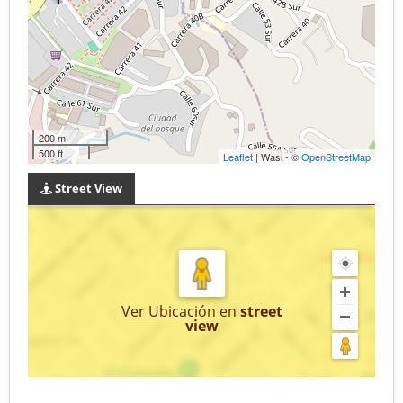
200 m
500 ft
Leaflet
| Wasi - ©
OpenStreetMap
Street View
Ver Ubicación
en
street
view