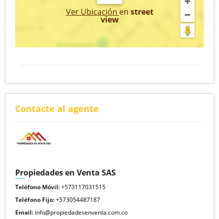
Ver Ubicación
en
street
view
Contacte al agente
Propiedades en Venta SAS
Teléfono Móvil:
+573117031515
Teléfono Fijo:
+573054487187
Email:
info@propiedadesenventa.com.co