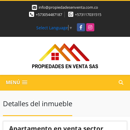
info@propiedadesenventa.com.co
+573054487187
+573117031515
Facebook
Instagram
Select Language
▼
MENÚ
Detalles del inmueble
Apartamento en venta sector