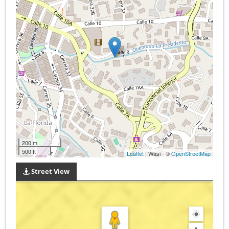
200 m
500 ft
Leaflet
| Wasi - ©
OpenStreetMap
Street View