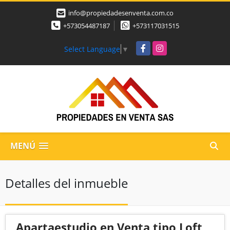
info@propiedadesenventa.com.co
+573054487187
+573117031515
Facebook
Instagram
Select Language
▼
MENÚ
Detalles del inmueble
Apartaestudio en Venta tipo Loft,