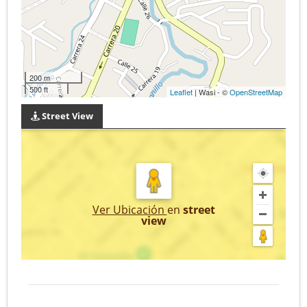
200 m
500 ft
Leaflet
| Wasi - ©
OpenStreetMap
Street View
Ver Ubicación
en
street
view