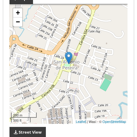
+
−
200 m
500 ft
Leaflet
| Wasi - ©
OpenStreetMap
Street View