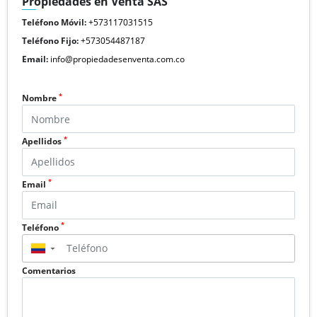
Propiedades en Venta SAS
Teléfono Móvil:
+573117031515
Teléfono Fijo:
+573054487187
Email:
info@propiedadesenventa.com.co
*
Nombre
*
Apellidos
*
Email
*
Teléfono
▼
Comentarios