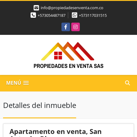
info@propiedadesenventa.com.co
+573054487187
+573117031515
Facebook
Instagram
MENÚ
Detalles del inmueble
Apartamento en venta, San