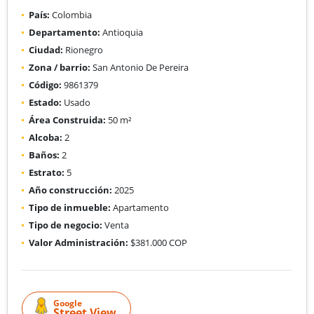
País:
Colombia
Departamento:
Antioquia
Ciudad:
Rionegro
Zona / barrio:
San Antonio De Pereira
Código:
9861379
Estado:
Usado
Área Construida:
50 m²
Alcoba:
2
Baños:
2
Estrato:
5
Año construcción:
2025
Tipo de inmueble:
Apartamento
Tipo de negocio:
Venta
Valor Administración:
$381.000 COP
Google
Street View