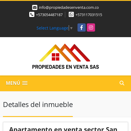
info@propiedadesenventa.com.co
+573054487187
+573117031515
Facebook
Instagram
Select Language
▼
MENÚ
Detalles del inmueble
Apartamento en venta sector San