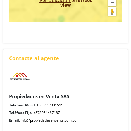
Ver Ubicación
en
street
view
Contacte al agente
Propiedades en Venta SAS
Teléfono Móvil:
+573117031515
Teléfono Fijo:
+573054487187
Email:
info@propiedadesenventa.com.co