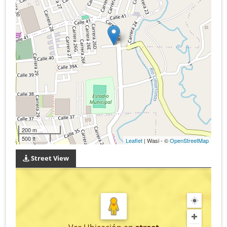
200 m
500 ft
Leaflet
| Wasi - ©
OpenStreetMap
Street View