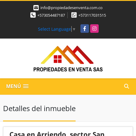
info@propiedadesenventa.com.co
+573054487187
+573117031515
Facebook
Instagram
Select Language
▼
MENÚ
Detalles del inmueble
Casa en Arriendo, sector San