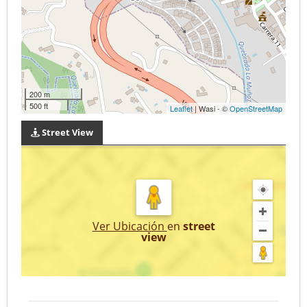
200 m
500 ft
Leaflet
| Wasi - ©
OpenStreetMap
Street View
Ver Ubicación
en
street
view