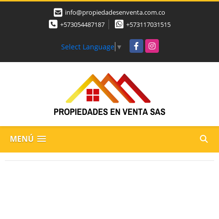
info@propiedadesenventa.com.co
+573054487187
+573117031515
Facebook
Instagram
Select Language
▼
MENÚ