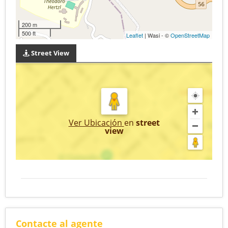
200 m
500 ft
Leaflet
| Wasi - ©
OpenStreetMap
Street View
Ver Ubicación
en
street
view
Contacte al agente