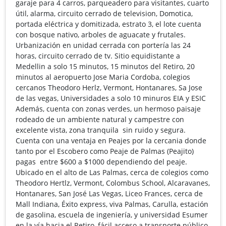
garaje para 4 carros, parqueadero para visitantes, cuarto
útil, alarma, circuito cerrado de television, Domotica,
portada eléctrica y domitizada, estrato 3, el lote cuenta
con bosque nativo, arboles de aguacate y frutales.
Urbanización en unidad cerrada con portería las 24
horas, circuito cerrado de tv. Sitio equidistante a
Medellin a solo 15 minutos, 15 minutos del Retiro, 20
minutos al aeropuerto Jose Maria Cordoba, colegios
cercanos Theodoro Herlz, Vermont, Hontanares, Sa Jose
de las vegas, Universidades a solo 10 minuros EIA y ESIC
Además, cuenta con zonas verdes, un hermoso paisaje
rodeado de un ambiente natural y campestre con
excelente vista, zona tranquila sin ruido y segura.
Cuenta con una ventaja en Peajes por la cercania donde
tanto por el Escobero como Peaje de Palmas (Peajito)
pagas entre $600 a $1000 dependiendo del peaje.
Ubicado en el alto de Las Palmas, cerca de colegios como
Theodoro Hertlz, Vermont, Colombus School, Alcaravanes,
Hontanares, San José Las Vegas, Liceo Frances, cerca de
Mall Indiana, Éxito express, viva Palmas, Carulla, estación
de gasolina, escuela de ingeniería, y universidad Esumer
en la vía hacia el Retiro, fácil acceso a transporte público.