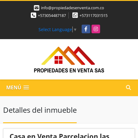
info@propiedadesenventa.com.co
+573054487187
+573117031515
Facebook
Instagram
Select Language
▼
MENÚ
Detalles del inmueble
Casa en Venta Parcelacion las