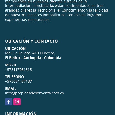
memorables en nuestros clientes a través de la
intermediación inmobiliaria, estamos cimentados en tres
grandes pilares la Tecnología, el Conocimiento y la felicidad
de nuestros asesores inmobiliarios, con lo cual logramos
experiencias memorables.
UBICACIÓN Y CONTACTO
UBICACIÓN
Mall La Fe local #10 El Retiro
El Retiro - Antioquia - Colombia
MÓVIL
+573117031515
TELÉFONO
+573054487187
EMAIL
info@propiedadesenventa.com.co
Facebook
Instagram
INFORMACIÓN