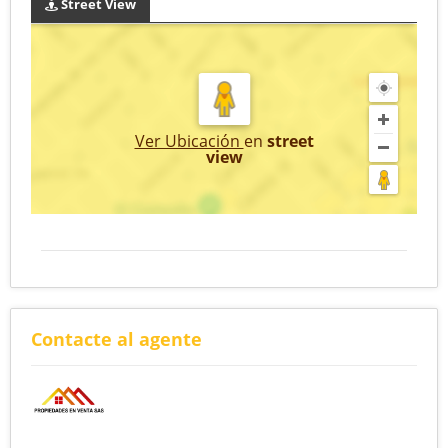
Street View
Ver Ubicación
en
street
view
Contacte al agente