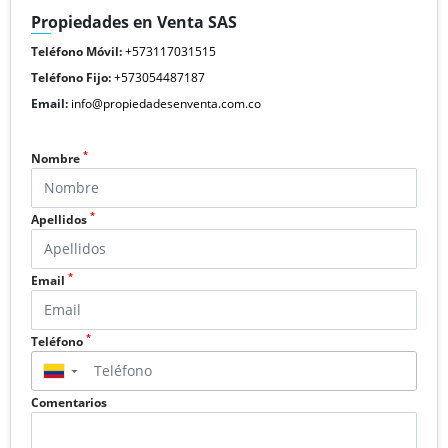
Propiedades en Venta SAS
Teléfono Móvil:
+573117031515
Teléfono Fijo:
+573054487187
Email:
info@propiedadesenventa.com.co
*
Nombre
*
Apellidos
*
Email
*
Teléfono
▼
Comentarios