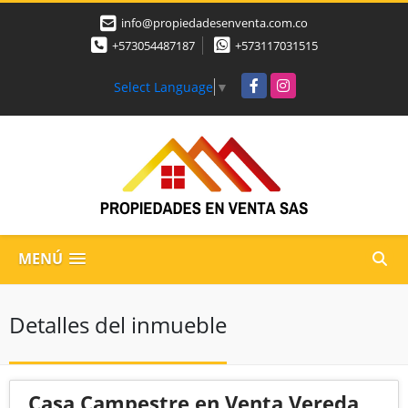
info@propiedadesenventa.com.co
+573054487187
+573117031515
Facebook
Instagram
Select Language
▼
MENÚ
Detalles del inmueble
Casa Campestre en Venta Vereda