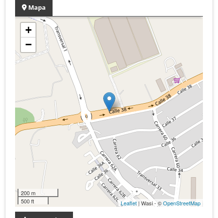
Mapa
+
−
200 m
500 ft
Leaflet
| Wasi - ©
OpenStreetMap