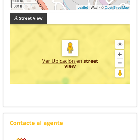
200 m
500 ft
Leaflet
| Wasi - ©
OpenStreetMap
Street View
Ver Ubicación
en
street
view
Contacte al agente