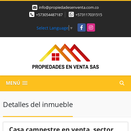
info@propiedadesenventa.com.co
+573054487187
+573117031515
Facebook
Instagram
Select Language
▼
MENÚ
Detalles del inmueble
Casa campestre en venta, sector