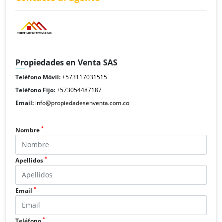
Propiedades en Venta SAS
Teléfono Móvil:
+573117031515
Teléfono Fijo:
+573054487187
Email:
info@propiedadesenventa.com.co
*
Nombre
*
Apellidos
*
Email
*
Teléfono