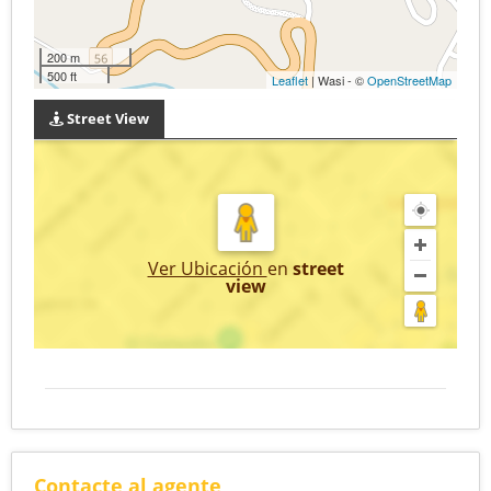
200 m
500 ft
Leaflet
| Wasi - ©
OpenStreetMap
Street View
Ver Ubicación
en
street
view
Contacte al agente