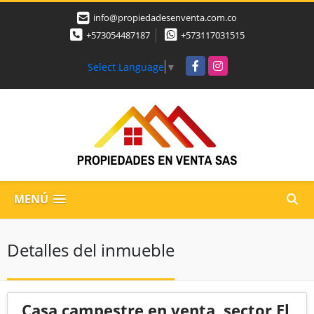
info@propiedadesenventa.com.co
+573054487187
+573117031515
Facebook
Instagram
Select Language
▼
MENÚ
Detalles del inmueble
Casa campestre en venta, sector El