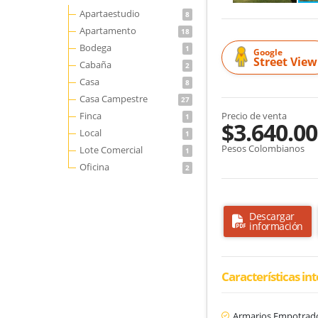
Apartaestudio
8
Apartamento
18
Bodega
1
Google
Street View
Cabaña
2
Casa
8
Casa Campestre
27
Finca
Precio de venta
1
$3.640.00
Local
1
Pesos Colombianos
Lote Comercial
1
Oficina
2
Descargar
información
Características in
Armarios Empotrad