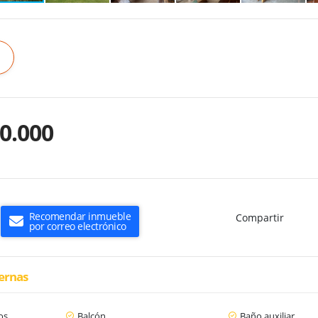
0.000
Recomendar inmueble
Compartir
por correo electrónico
ternas
os
Balcón
Baño auxiliar