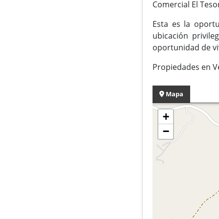
Comercial El Tesor
Esta es la oport
ubicación privil
oportunidad de viv
Propiedades en V
Mapa
+
−