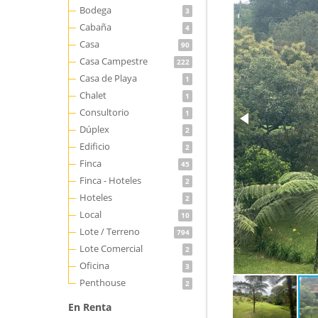
Bodega
3
Cabaña
4
Casa
90
Casa Campestre
222
Casa de Playa
1
Chalet
1
Consultorio
1
Dúplex
2
Edificio
2
Finca
45
Finca - Hoteles
2
Hoteles
2
Local
10
Lote / Terreno
794
Lote Comercial
2
Oficina
3
Penthouse
2
En Renta