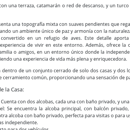
con una terraza, catamarán o red de descanso, y un turco id
senta una topografía mixta con suaves pendientes que reg
ando un ambiente único de paz y armonía con la naturalez
 convertido en un refugio de aves. Este detalle apor
 experiencia de vivir en este entorno. Además, ofrece la
milia o amigos, en un entorno único donde la independenc
iendo una experiencia de vida más plena y enriquecedora.
 dentro de un conjunto cerrado de solo dos casas y dos lo
de cerramiento común, proporcionando una sensación de paz
de la Casa:
: Cuenta con dos alcobas, cada una con baño privado, y una d
el: Se encuentra la alcoba principal, con balcón privado
 otra alcoba con baño privado, perfecta para visitas o para u
as independiente.
rto para dos vehículos.