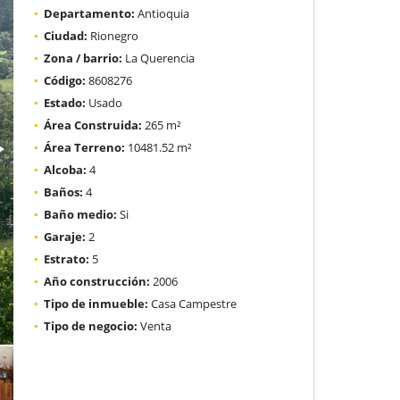
Departamento:
Antioquia
Ciudad:
Rionegro
Zona / barrio:
La Querencia
Código:
8608276
Estado:
Usado
Área Construida:
265 m²
Área Terreno:
10481.52 m²
Alcoba:
4
Baños:
4
Baño medio:
Si
Garaje:
2
Estrato:
5
Año construcción:
2006
Tipo de inmueble:
Casa Campestre
Tipo de negocio:
Venta