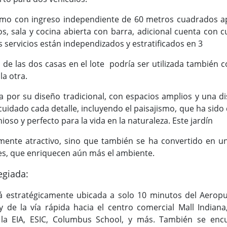
o con ingreso independiente de 60 metros cuadrados a
s, sala y cocina abierta con barra, adicional cuenta con c
s servicios están independizados y estratificados en 3
ón de las dos casas en el lote podría ser utilizada tambié
la otra.
a por su diseño tradicional, con espacios amplios y una d
cuidado cada detalle, incluyendo el paisajismo, que ha sido 
oso y perfecto para la vida en la naturaleza. Este jardín
lmente atractivo, sino que también se ha convertido en u
es, que enriquecen aún más el ambiente.
egiada:
á estratégicamente ubicada a solo 10 minutos del Aeropu
y de la vía rápida hacia el centro comercial Mall Indiana
a EIA, ESIC, Columbus School, y más. También se encu