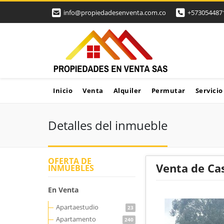
info@propiedadesenventa.com.co
+573054487
Inicio
Venta
Alquiler
Permutar
Servicio
Detalles del inmueble
OFERTA DE
Venta de Ca
INMUEBLES
En Venta
Apartaestudio
23
Apartamento
240