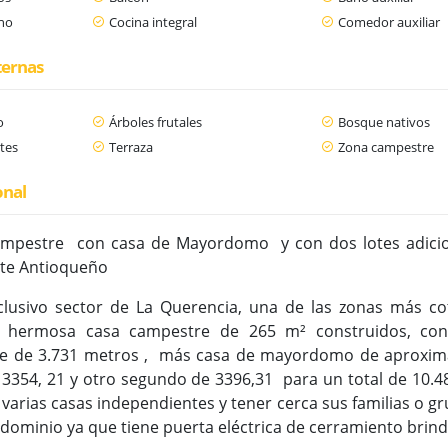
ano
Cocina integral
Comedor auxiliar
ternas
o
Árboles frutales
Bosque nativos
tes
Terraza
Zona campestre
onal
mpestre con casa de Mayordomo y con dos lotes adicion
nte Antioqueño
clusivo sector de La Querencia, una de las zonas más cot
a hermosa casa campestre de 265 m² construidos, con 
ote de 3.731 metros , más casa de mayordomo de aproxi
 3354, 21 y otro segundo de 3396,31 para un total de 10.
 varias casas independientes y tener cerca sus familias o g
ndominio ya que tiene puerta eléctrica de cerramiento bri