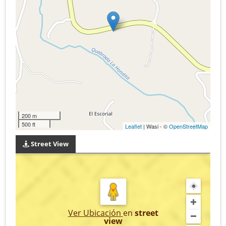
200 m
500 ft
Leaflet
| Wasi - ©
OpenStreetMap
Street View
Ver Ubicación
en
street
view