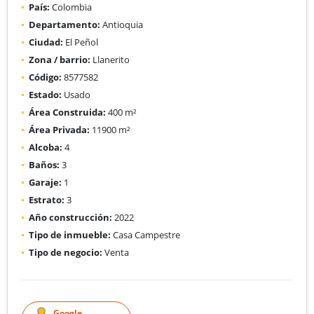
País:
Colombia
Departamento:
Antioquia
Ciudad:
El Peñol
Zona / barrio:
Llanerito
Código:
8577582
Estado:
Usado
Área Construida:
400 m²
Área Privada:
11900 m²
Alcoba:
4
Baños:
3
Garaje:
1
Estrato:
3
Año construcción:
2022
Tipo de inmueble:
Casa Campestre
Tipo de negocio:
Venta
Google