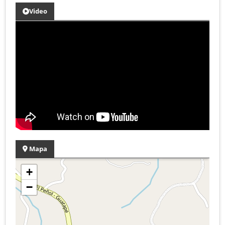
Video
Mapa
+
−