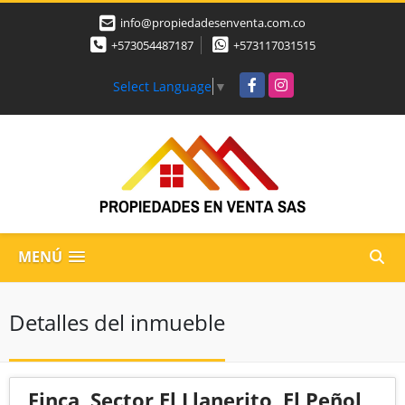
info@propiedadesenventa.com.co
+573054487187
+573117031515
Facebook
Instagram
Select Language
▼
MENÚ
Detalles del inmueble
Finca, Sector El Llanerito, El Peñol