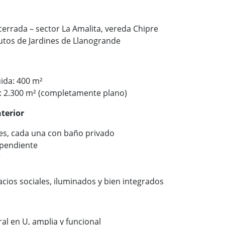
cerrada – sector La Amalita, vereda Chipre
utos de Jardines de Llanogrande
ida: 400 m²
e: 2.300 m² (completamente plano)
nterior
es, cada una con baño privado
ependiente
r
cios sociales, iluminados y bien integrados
ral en U, amplia y funcional