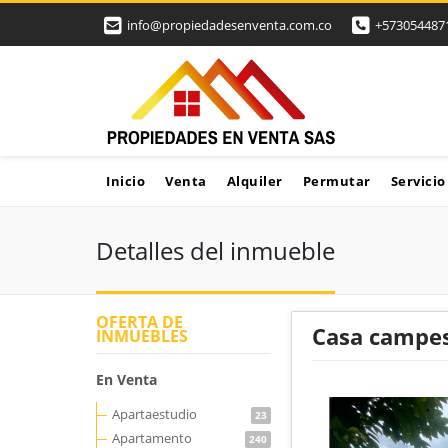
info@propiedadesenventa.com.co
+573054487
Inicio
Venta
Alquiler
Permutar
Servicio
Detalles del inmueble
OFERTA DE
Casa campes
INMUEBLES
En Venta
Apartaestudio
23
Apartamento
240