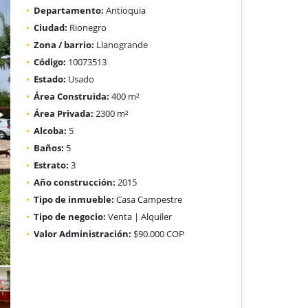
Departamento:
Antioquia
Ciudad:
Rionegro
Zona / barrio:
Llanogrande
Código:
10073513
Estado:
Usado
Área Construida:
400 m²
Área Privada:
2300 m²
Alcoba:
5
Baños:
5
Estrato:
3
Año construcción:
2015
Tipo de inmueble:
Casa Campestre
Tipo de negocio:
Venta | Alquiler
Valor Administración:
$90.000 COP