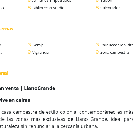
Armarios Empotrados
Balcón
ano
Biblioteca/Estudio
Calentador
ternas
o
Garaje
Parqueadero visit
da
Vigilancia
Zona campestre
onal
en venta | LlanoGrande
vive en calma
r casa campestre de estilo colonial contemporáneo es más
e las zonas más exclusivas de Llano Grande, ideal para
turaleza sin renunciar a la cercanía urbana.