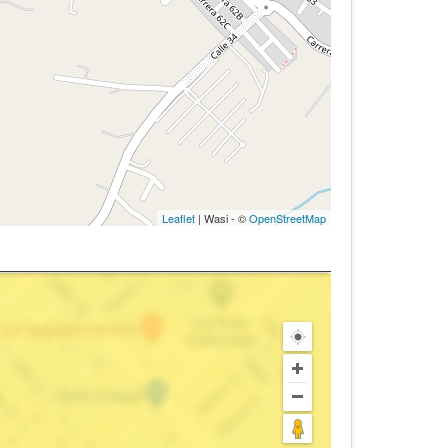
Leaflet
| Wasi - ©
OpenStreetMap