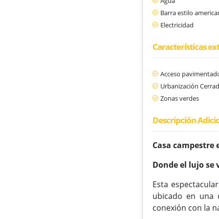
Agua
Barra estilo americ
Electricidad
Características ex
Acceso pavimentad
Urbanización Cerra
Zonas verdes
Descripción Adici
Casa campestre 
Donde el lujo se 
Esta espectacula
ubicado en una d
conexión con la na