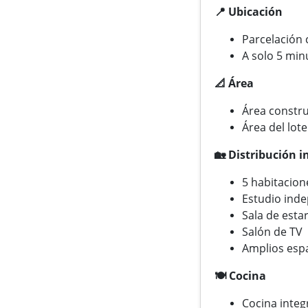
📍 Ubicación
Parcelación 
A solo 5 min
📐 Área
Área constru
Área del lot
🏡 Distribución i
5 habitacion
Estudio ind
Sala de esta
Salón de TV
Amplios espa
🍽️ Cocina
Cocina integ