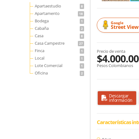
Apartaestudio
8
Apartamento
18
Bodega
1
Google
Street View
Cabaña
2
Casa
8
Casa Campestre
27
Finca
Precio de venta
1
$4.000.00
Local
1
Lote Comercial
Pesos Colombianos
1
Oficina
2
Descargar
información
Características in