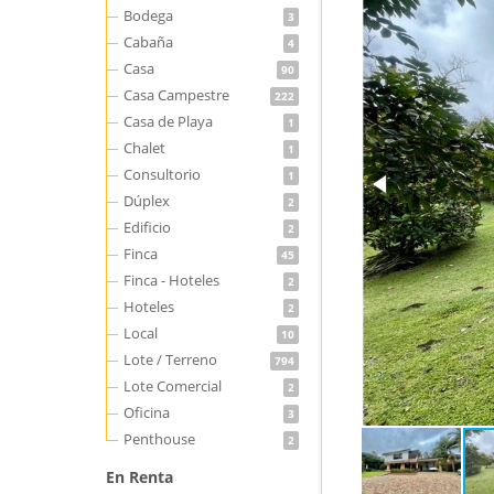
Bodega
3
Cabaña
4
Casa
90
Casa Campestre
222
Casa de Playa
1
Chalet
1
Consultorio
1
Dúplex
2
Edificio
2
Finca
45
Finca - Hoteles
2
Hoteles
2
Local
10
Lote / Terreno
794
Lote Comercial
2
Oficina
3
Penthouse
2
En Renta