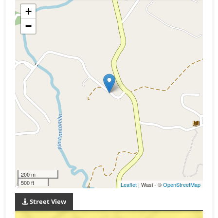
+
−
200 m
500 ft
Leaflet
| Wasi - ©
OpenStreetMap
Street View