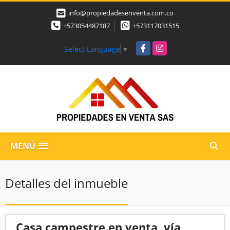
info@propiedadesenventa.com.co
+573054487187
+573117031515
Facebook
Instagram
Select Language
▼
MENÚ
Detalles del inmueble
Casa campestre en venta, vía