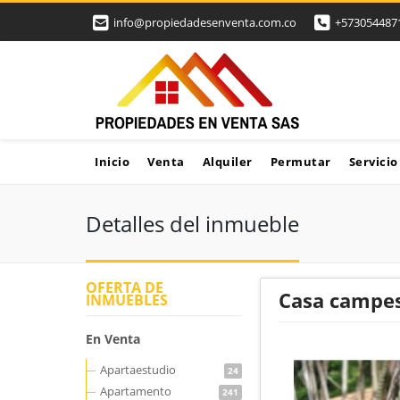
info@propiedadesenventa.com.co
+573054487
Inicio
Venta
Alquiler
Permutar
Servicio
Detalles del inmueble
OFERTA DE
Casa campes
INMUEBLES
En Venta
Apartaestudio
24
Apartamento
241