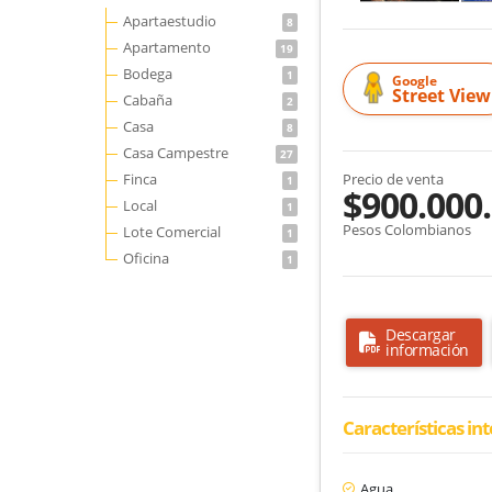
Apartaestudio
8
Apartamento
19
Bodega
1
Google
Street View
Cabaña
2
Casa
8
Casa Campestre
27
Finca
Precio de venta
1
$900.000
Local
1
Pesos Colombianos
Lote Comercial
1
Oficina
1
Descargar
información
Características in
Agua