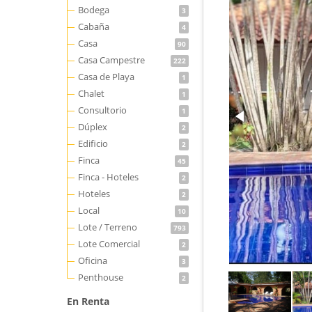
Bodega
3
Cabaña
4
Casa
90
Casa Campestre
222
Casa de Playa
1
Chalet
1
Consultorio
1
Dúplex
2
Edificio
2
Finca
45
Finca - Hoteles
2
Hoteles
2
Local
10
Lote / Terreno
793
Lote Comercial
2
Oficina
3
Penthouse
2
En Renta