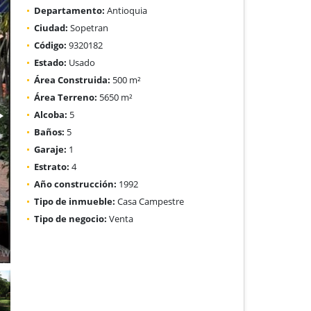
Departamento:
Antioquia
Ciudad:
Sopetran
Código:
9320182
Estado:
Usado
Área Construida:
500 m²
Área Terreno:
5650 m²
Alcoba:
5
Baños:
5
Garaje:
1
Estrato:
4
Año construcción:
1992
Tipo de inmueble:
Casa Campestre
Tipo de negocio:
Venta