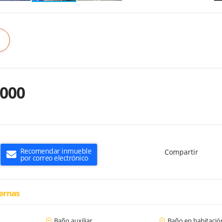
.000
Recomendar inmueble
Compartir
por correo electrónico
ternas
Baño auxiliar
Baño en habitación