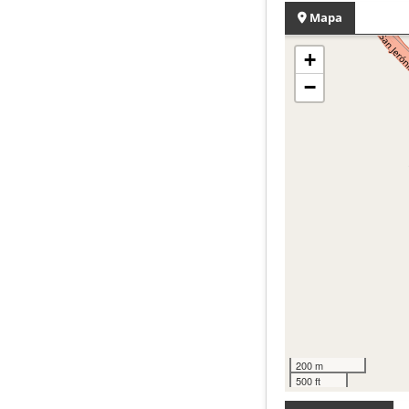
Mapa
+
−
200 m
500 ft