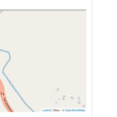
Leaflet
| Wasi - ©
OpenStreetMap