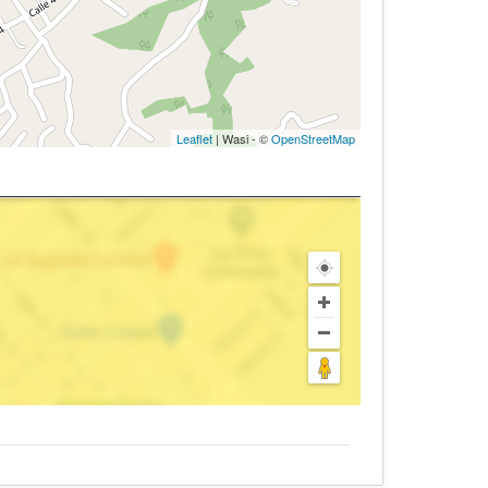
Leaflet
| Wasi - ©
OpenStreetMap