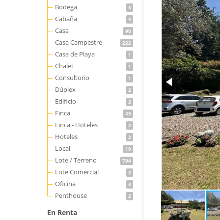
Bodega
3
Cabaña
4
Casa
90
Casa Campestre
222
Casa de Playa
1
Chalet
1
Consultorio
1
Dúplex
2
Edificio
2
Finca
45
Finca - Hoteles
2
Hoteles
2
Local
10
Lote / Terreno
794
Lote Comercial
2
Oficina
3
Penthouse
2
En Renta