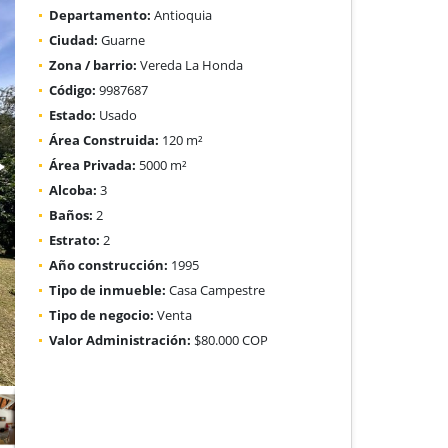
Departamento:
Antioquia
Ciudad:
Guarne
Zona / barrio:
Vereda La Honda
Código:
9987687
Estado:
Usado
Área Construida:
120 m²
Área Privada:
5000 m²
Alcoba:
3
Baños:
2
Estrato:
2
Año construcción:
1995
Tipo de inmueble:
Casa Campestre
Tipo de negocio:
Venta
Valor Administración:
$80.000 COP