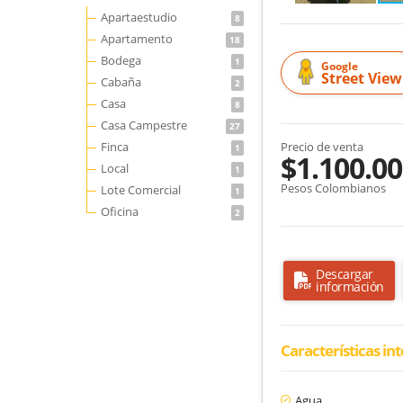
Apartaestudio
8
Apartamento
18
Bodega
1
Google
Street View
Cabaña
2
Casa
8
Casa Campestre
27
Finca
Precio de venta
1
$1.100.00
Local
1
Pesos Colombianos
Lote Comercial
1
Oficina
2
Descargar
información
Características in
Agua