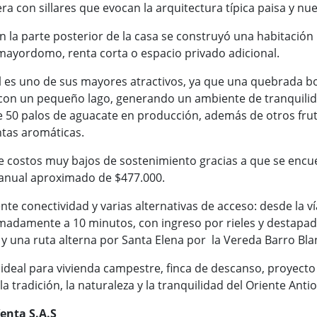
a con sillares que evocan la arquitectura típica paisa y nu
n la parte posterior de la casa se construyó una habitación
ayordomo, renta corta o espacio privado adicional.
l es uno de sus mayores atractivos, ya que una quebrada b
on un pequeño lago, generando un ambiente de tranquilida
50 palos de aguacate en producción, además de otros frut
ntas aromáticas.
e costos muy bajos de sostenimiento gracias a que se encuen
 anual aproximado de $477.000.
te conectividad y varias alternativas de acceso: desde la ví
adamente a 10 minutos, con ingreso por rieles y destapado
 y una ruta alterna por Santa Elena por la Vereda Barro Bla
ideal para vivienda campestre, finca de descanso, proyecto
a tradición, la naturaleza y la tranquilidad del Oriente Ant
enta S.A.S