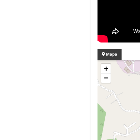
Mapa
+
−