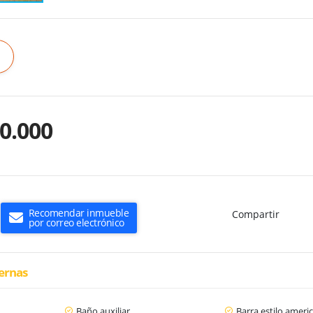
0.000
Recomendar inmueble
Compartir
por correo electrónico
ternas
Baño auxiliar
Barra estilo ameri