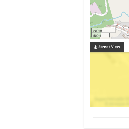
200 m
500 ft
Street View