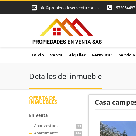
info@propiedadesenventa.com.co
+573054487
Inicio
Venta
Alquiler
Permutar
Servicio
Detalles del inmueble
OFERTA DE
Casa campes
INMUEBLES
En Venta
Apartaestudio
23
Apartamento
240