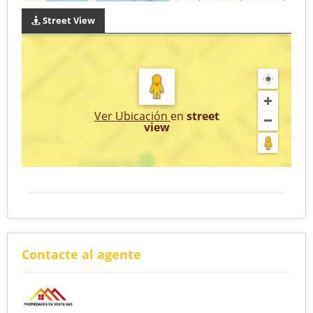
Street View
Ver Ubicación
en
street
view
Contacte al agente