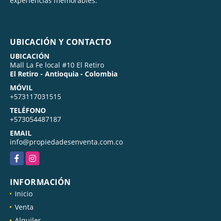
experiencias memorables.
UBICACIÓN Y CONTACTO
UBICACIÓN
Mall La Fe local #10 El Retiro
El Retiro - Antioquia - Colombia
MÓVIL
+573117031515
TELÉFONO
+573054487187
EMAIL
info@propiedadesenventa.com.co
Facebook
Instagram
INFORMACIÓN
Inicio
Venta
Alquiler