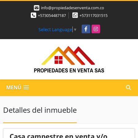
info@propiedadesenventa.com.co
+573054487187
+573117031515
Facebook
Instagram
Select Language
▼
MENÚ
Detalles del inmueble
Casa campestre en venta y/o