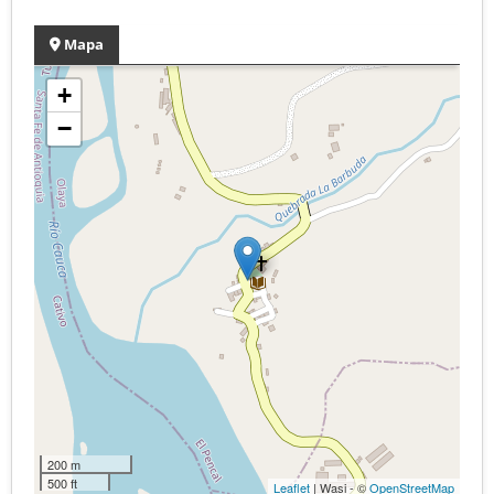
Mapa
+
−
200 m
500 ft
Leaflet
| Wasi - ©
OpenStreetMap