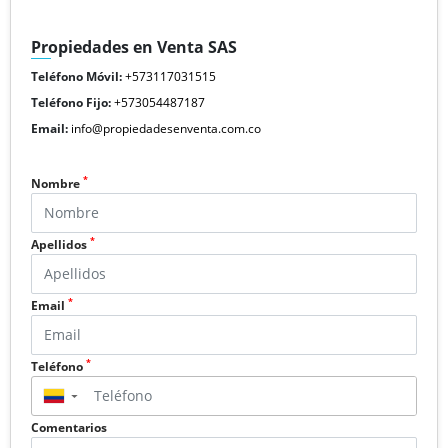
Propiedades en Venta SAS
Teléfono Móvil:
+573117031515
Teléfono Fijo:
+573054487187
Email:
info@propiedadesenventa.com.co
*
Nombre
*
Apellidos
*
Email
*
Teléfono
▼
Comentarios