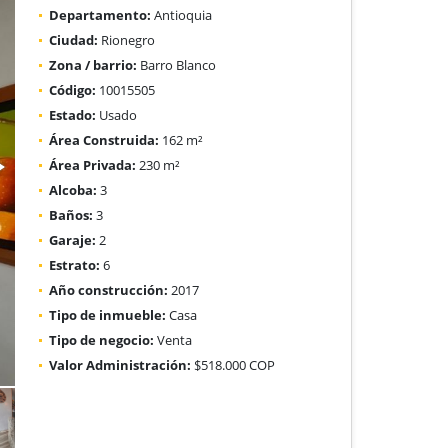
Departamento:
Antioquia
Ciudad:
Rionegro
Zona / barrio:
Barro Blanco
Código:
10015505
Estado:
Usado
Área Construida:
162 m²
Área Privada:
230 m²
Alcoba:
3
Baños:
3
Garaje:
2
Estrato:
6
Año construcción:
2017
Tipo de inmueble:
Casa
Tipo de negocio:
Venta
Valor Administración:
$518.000 COP