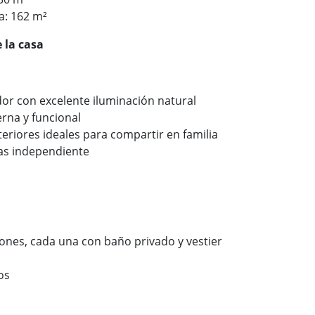
a: 162 m²
 la casa
or con excelente iluminación natural
rna y funcional
teriores ideales para compartir en familia
as independiente
ones, cada una con baño privado y vestier
os