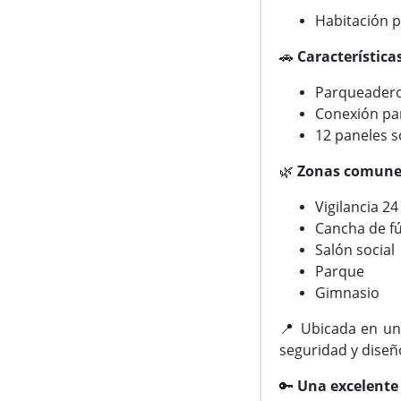
Habitación p
🚗
Característica
Parqueadero
Conexión par
12 paneles s
🌿
Zonas comunes
Vigilancia 2
Cancha de f
Salón social
Parque
Gimnasio
📍 Ubicada en un 
seguridad y diseño
🔑
Una excelente