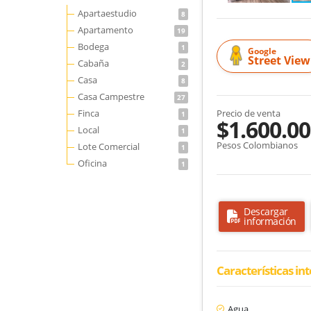
Apartaestudio
8
Apartamento
19
Bodega
1
Google
Street View
Cabaña
2
Casa
8
Casa Campestre
27
Finca
Precio de venta
1
$1.600.00
Local
1
Pesos Colombianos
Lote Comercial
1
Oficina
1
Descargar
información
Características in
Agua