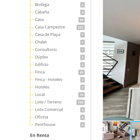
Bodega
3
Cabaña
4
Casa
90
Casa Campestre
222
Casa de Playa
1
Chalet
1
Consultorio
1
Dúplex
2
Edificio
2
Finca
45
Finca - Hoteles
2
Hoteles
2
Local
10
Lote / Terreno
793
Lote Comercial
2
Oficina
3
Penthouse
2
En Renta