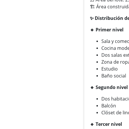
🏗️ Área construid
✨ Distribución de
🔹 Primer nivel
Sala y comed
Cocina mode
Dos salas ex
Zona de rop
Estudio
Baño social
🔹 Segundo nivel
Dos habitaci
Balcón
Clóset de lin
🔹 Tercer nivel