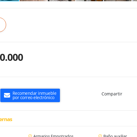
0.000
Recomendar inmueble
Compartir
por correo electrónico
ternas
Armarios Empotrados
Baño auxiliar