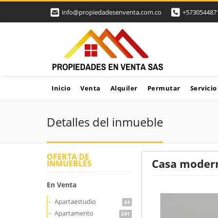
info@propiedadesenventa.com.co
+573054487
Inicio
Venta
Alquiler
Permutar
Servicio
Detalles del inmueble
OFERTA DE
Casa modern
INMUEBLES
En Venta
Apartaestudio
24
Apartamento
241