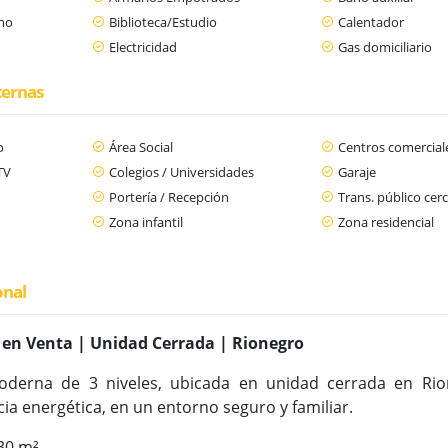
ano
Biblioteca/Estudio
Calentador
Electricidad
Gas domiciliario
ternas
o
Área Social
Centros comercial
TV
Colegios / Universidades
Garaje
Portería / Recepción
Trans. público cer
Zona infantil
Zona residencial
onal
en Venta | Unidad Cerrada | Rionegro
oderna de 3 niveles, ubicada en unidad cerrada en Ri
cia energética, en un entorno seguro y familiar.
230 m²