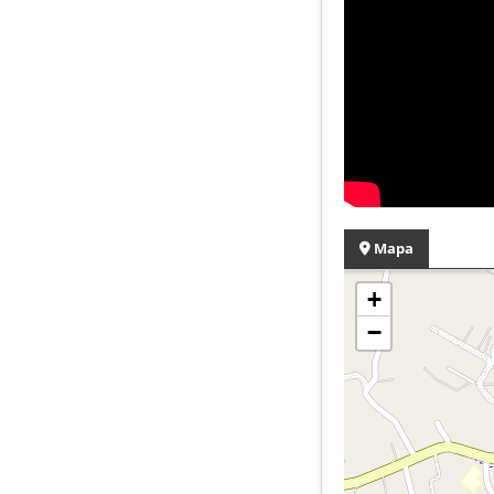
Mapa
+
−