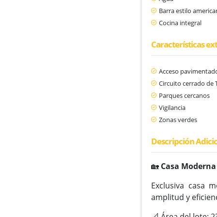
Barra estilo americ
Cocina integral
Características ex
Acceso pavimentad
Circuito cerrado de 
Parques cercanos
Vigilancia
Zonas verdes
Descripción Adici
🏡
Casa Moderna 
Exclusiva casa m
amplitud y eficien
📐 Área del lote: 