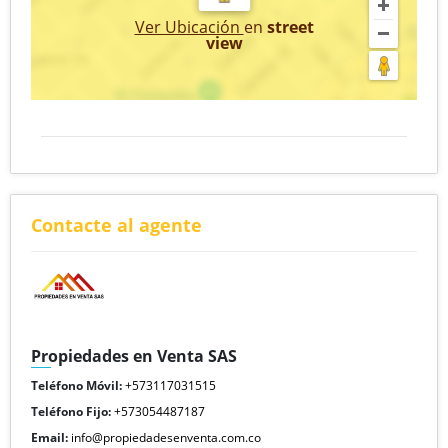
Ver Ubicación
en
street
view
Contacte al agente
Propiedades en Venta SAS
Teléfono Móvil:
+573117031515
Teléfono Fijo:
+573054487187
Email:
info@propiedadesenventa.com.co