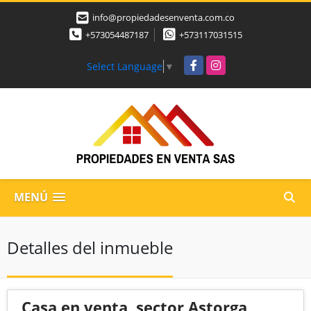
info@propiedadesenventa.com.co
+573054487187
+573117031515
Facebook
Instagram
Select Language
▼
MENÚ
Detalles del inmueble
Casa en venta, sector Astorga,