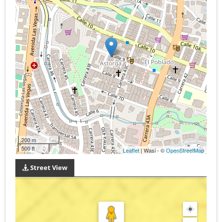
200 m
500 ft
Leaflet
| Wasi - ©
OpenStreetMap
Street View