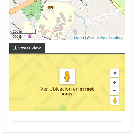
200 m
500 ft
Leaflet
| Wasi - ©
OpenStreetMap
Street View
Ver Ubicación
en
street
view