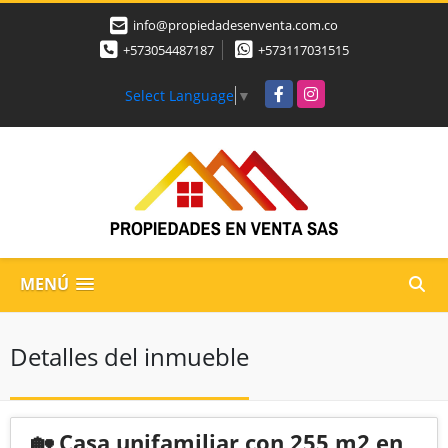
info@propiedadesenventa.com.co
+573054487187
+573117031515
Facebook
Instagram
Select Language
▼
MENÚ
Detalles del inmueble
🏡 Casa unifamiliar con 255 m2 en