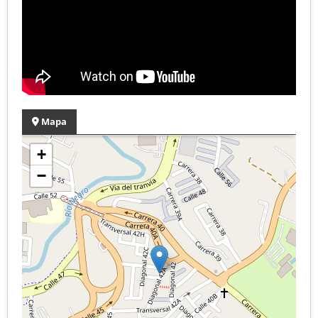
Mapa
+
−