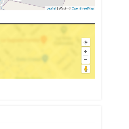
Leaflet
| Wasi - ©
OpenStreetMap