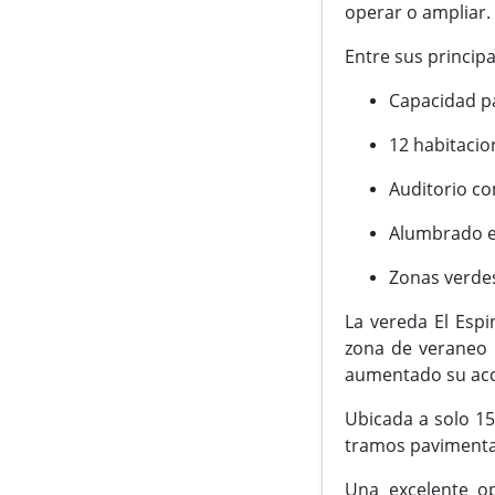
operar o ampliar.
Entre sus principa
Capacidad p
12 habitacio
Auditorio co
Alumbrado ex
Zonas verdes
La vereda El Espi
zona de veraneo m
aumentado su acce
Ubicada a solo 15
tramos paviment
Una excelente op