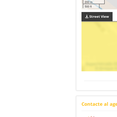
200 m
500 ft
Street View
Contacte al ag