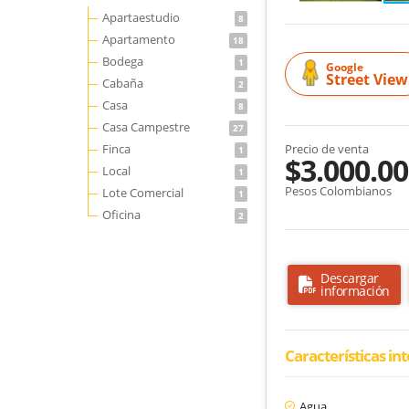
Apartaestudio
8
Apartamento
18
Bodega
1
Google
Street View
Cabaña
2
Casa
8
Casa Campestre
27
Finca
Precio de venta
1
$3.000.00
Local
1
Pesos Colombianos
Lote Comercial
1
Oficina
2
Descargar
información
Características in
Agua