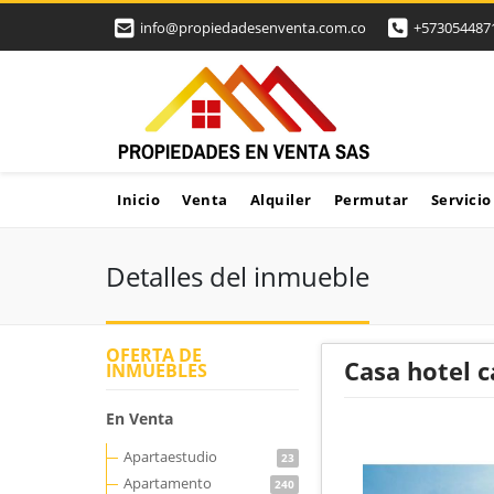
info@propiedadesenventa.com.co
+573054487
Inicio
Venta
Alquiler
Permutar
Servicio
Detalles del inmueble
OFERTA DE
Casa hotel c
INMUEBLES
En Venta
Apartaestudio
23
Apartamento
240