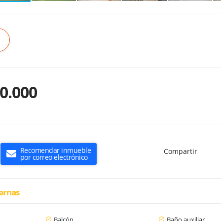
0.000
Recomendar inmueble
Compartir
por correo electrónico
ternas
Balcón
Baño auxiliar