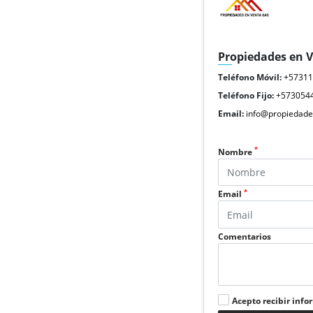
Propiedades en 
Teléfono Móvil:
+5731
Teléfono Fijo:
+573054
Email:
info@propiedade
*
Nombre
*
Email
Comentarios
Acepto recibir info