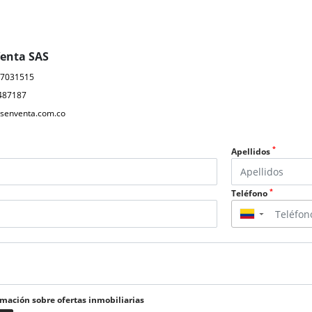
Venta SAS
17031515
487187
senventa.com.co
*
Apellidos
*
Teléfono
▼
rmación sobre ofertas inmobiliarias