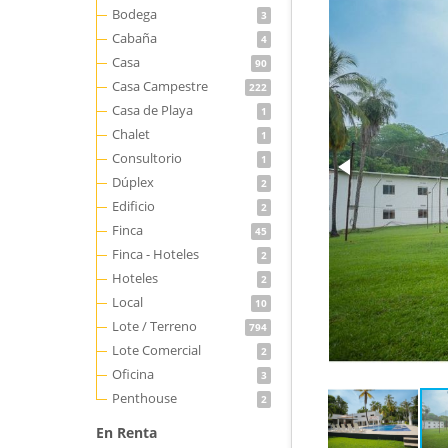
Bodega
3
Cabaña
4
Casa
90
Casa Campestre
222
Casa de Playa
1
Chalet
1
Consultorio
1
Dúplex
2
Edificio
2
Finca
45
Finca - Hoteles
2
Hoteles
2
Local
10
Lote / Terreno
794
Lote Comercial
2
Oficina
3
Penthouse
2
En Renta