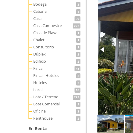
Bodega
3
Cabaña
4
Casa
90
Casa Campestre
222
Casa de Playa
1
Chalet
1
Consultorio
1
Dúplex
2
Edificio
2
Finca
45
Finca - Hoteles
2
Hoteles
2
Local
10
Lote / Terreno
793
Lote Comercial
2
Oficina
3
Penthouse
2
En Renta