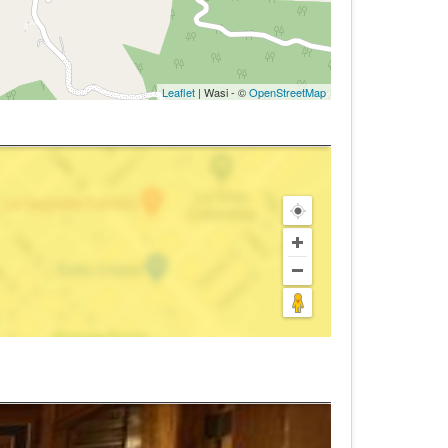
Leaflet
| Wasi - ©
OpenStreetMap