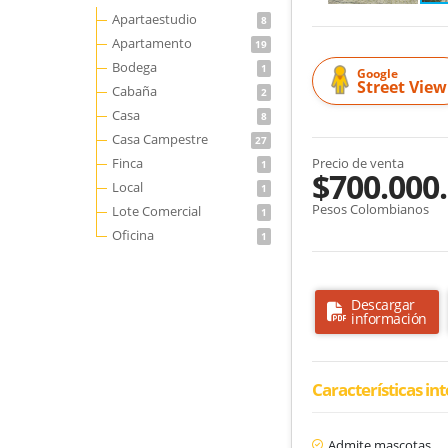
Apartaestudio
8
Apartamento
19
Bodega
1
Google
Street View
Cabaña
2
Casa
8
Casa Campestre
27
Finca
Precio de venta
1
$700.000
Local
1
Pesos Colombianos
Lote Comercial
1
Oficina
1
Descargar
información
Características in
Admite mascotas