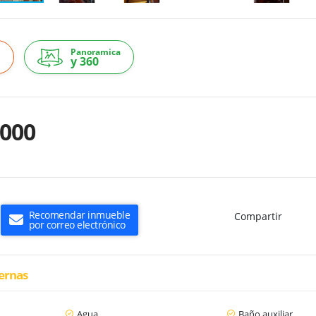
Panoramica
y 360
.000
Recomendar inmueble
Compartir
por correo electrónico
ternas
Agua
Baño auxiliar