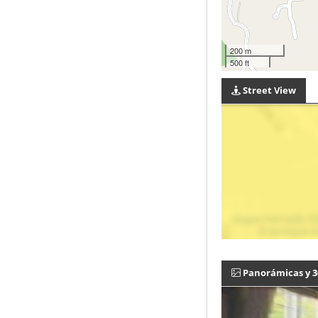
200 m
500 ft
Street View
Panorámicas y 3