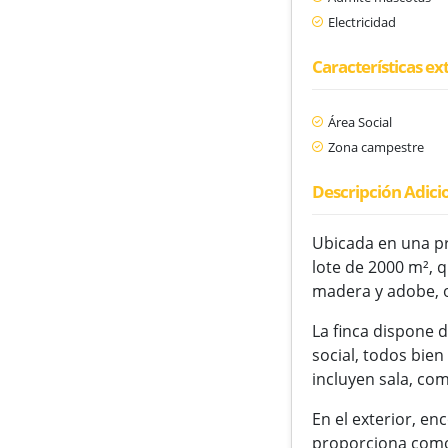
Electricidad
Características ex
Área Social
Zona campestre
Descripción Adici
Ubicada en una pr
lote de 2000 m², 
madera y adobe, of
La finca dispone 
social, todos bie
incluyen sala, co
En el exterior, en
proporciona comod