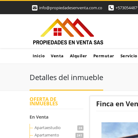
info@propiedadesenventa.com.co
+573054487
Inicio
Venta
Alquiler
Permutar
Servicio
Detalles del inmueble
OFERTA DE
Finca en Ve
INMUEBLES
En Venta
Apartaestudio
24
Apartamento
241