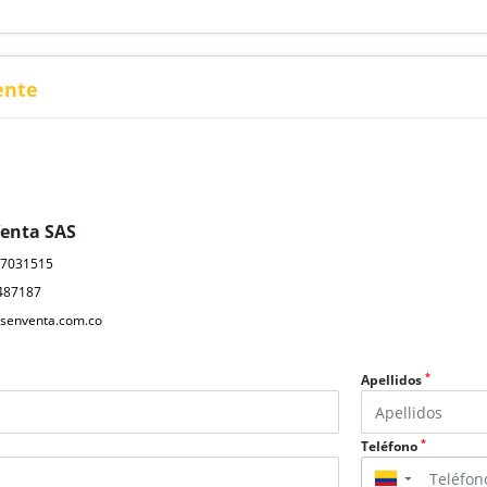
ente
Venta SAS
17031515
487187
senventa.com.co
*
Apellidos
*
Teléfono
▼