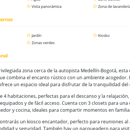
Vista panorámica
Zona de lavanderí
ternas
Jardín
Kiosko
Zonas verdes
onal
ivilegiada zona cerca de la autopista Medellín-Bogotá, est
que combina el encanto rústico con un ambiente acogedor. 
rece un espacio ideal para disfrutar de la tranquilidad del
de 4 habitaciones, perfectas para el descanso y la relajaci
n equipados y de fácil acceso. Cuenta con 3 closets para u
medor y cocina, ideales para compartir momentos en familia
contrarás un kiosco encantador, perfecto para reuniones al 
idad y seguridad. También hay un parqueadero para visitant