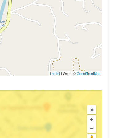
Leaflet
| Wasi - ©
OpenStreetMap