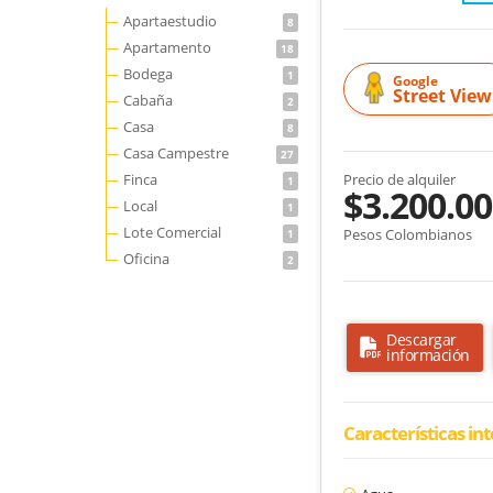
Apartaestudio
8
Apartamento
18
Bodega
1
Google
Street View
Cabaña
2
Casa
8
Casa Campestre
27
Finca
Precio de alquiler
1
$3.200.0
Local
1
Lote Comercial
Pesos Colombianos
1
Oficina
2
Descargar
información
Características in