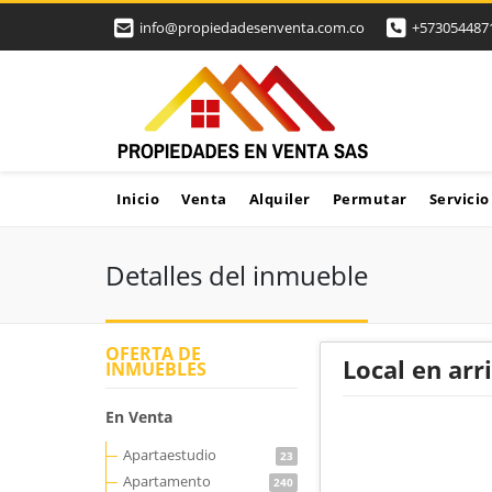
info@propiedadesenventa.com.co
+573054487
Inicio
Venta
Alquiler
Permutar
Servicio
Detalles del inmueble
OFERTA DE
Local en arr
INMUEBLES
En Venta
Apartaestudio
23
Apartamento
240