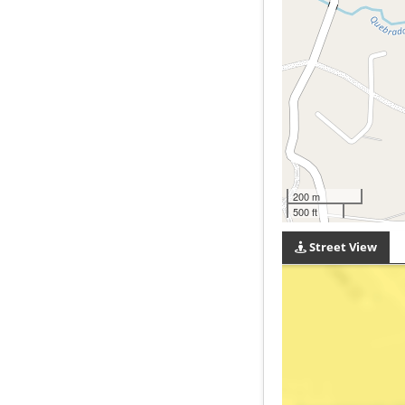
200 m
500 ft
Street View