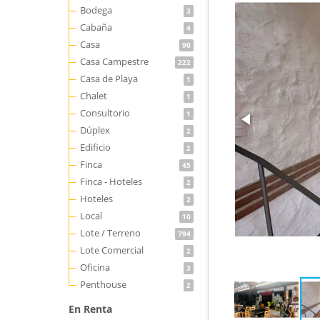
Bodega
3
Cabaña
4
Casa
90
Casa Campestre
222
Casa de Playa
1
Chalet
1
Consultorio
1
Dúplex
2
Edificio
2
Finca
45
Finca - Hoteles
2
Hoteles
2
Local
10
Lote / Terreno
794
Lote Comercial
2
Oficina
3
Penthouse
2
En Renta