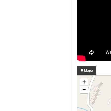
Mapa
+
−