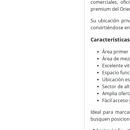
comerciales, ofi
premium del Orie
Su ubicación priv
convirtiéndose en 
Característica
Área primer 
Área de mez
Excelente vi
Espacio funci
Ubicación es
Sector de al
Amplia ofert
Fácil acceso 
Ideal para marcas
busquen posiciona