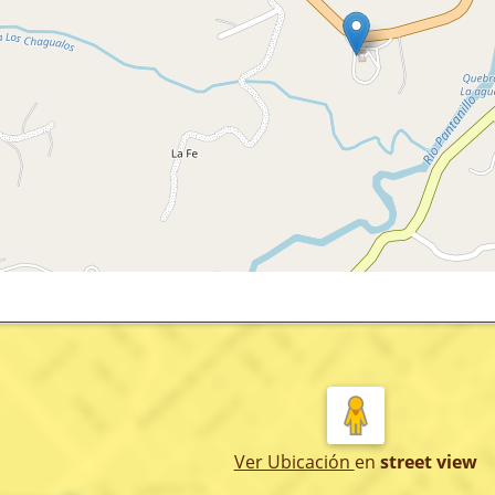
Ver Ubicación
en
street view