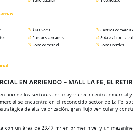
Baño auxiliar
Electricidad
ternas
o
Área Social
Centros comercial
tes
Parques cercanos
Sobre vía principal
Zona comercial
Zonas verdes
onal
CIAL EN ARRIENDO – MALL LA FE, EL RET
en uno de los sectores con mayor crecimiento comercial y
omercial se encuentra en el reconocido sector de La Fe, so
estratégica de alta valorización, gran flujo vehicular y con
a con un área de 23,47 m² en primer nivel y un mezanine 