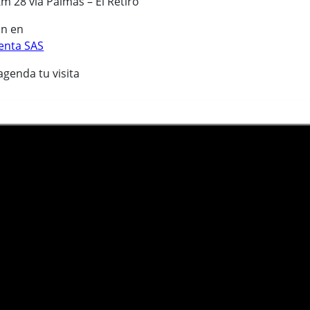
Km 28 vía Palmas – El Retiro
ón en
enta SAS
agenda tu visita