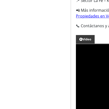
📍 Sector La Fe – 
📲 Más informaci
Propiedades en V
📞 Contáctanos y 
Video