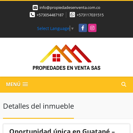
info@propiedadesenventa.com.co
+573054487187
+573117031515
Facebook
Instagram
Select Language
▼
MENÚ
Detalles del inmueble
Oportunidad única en Guatapé –