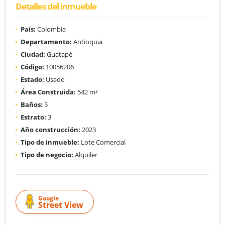
Detalles del inmueble
País:
Colombia
Departamento:
Antioquia
Ciudad:
Guatapé
Código:
10056206
Estado:
Usado
Área Construida:
542 m²
Baños:
5
Estrato:
3
Año construcción:
2023
Tipo de inmueble:
Lote Comercial
Tipo de negocio:
Alquiler
Google
Street View