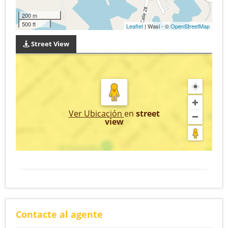
200 m
500 ft
Leaflet
| Wasi - ©
OpenStreetMap
Street View
Ver Ubicación
en
street
view
Contacte al agente