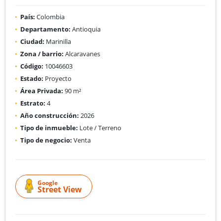
País:
Colombia
Departamento:
Antioquia
Ciudad:
Marinilla
Zona / barrio:
Alcaravanes
Código:
10046603
Estado:
Proyecto
Área Privada:
90 m²
Estrato:
4
Año construcción:
2026
Tipo de inmueble:
Lote / Terreno
Tipo de negocio:
Venta
Google
Street View