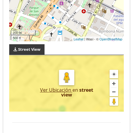
200 m
500 ft
Leaflet
| Wasi - ©
OpenStreetMap
Street View
Ver Ubicación
en
street
view