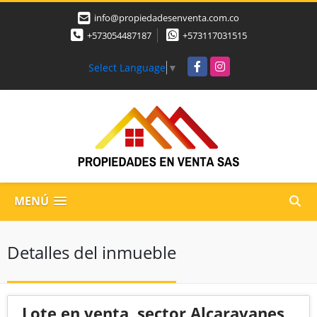
info@propiedadesenventa.com.co
+573054487187
+573117031515
Facebook
Instagram
Select Language
▼
MENÚ
Detalles del inmueble
Lote en venta, sector Alcaravanes,