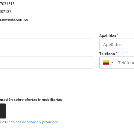
17031515
487187
senventa.com.co
*
Apellidos
*
Teléfono
▼
rmación sobre ofertas inmobiliarias
o
s los
Términos de servicio y privacidad