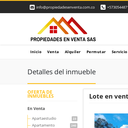
info@propiedadesenventa.com.co
+573054487
Inicio
Venta
Alquiler
Permutar
Servicio
Detalles del inmueble
OFERTA DE
Lote en vent
INMUEBLES
En Venta
Apartaestudio
23
Apartamento
240