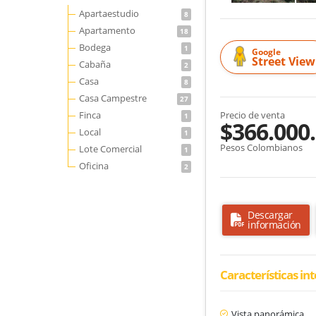
Apartaestudio
8
Apartamento
18
Bodega
1
Google
Street View
Cabaña
2
Casa
8
Casa Campestre
27
Finca
Precio de venta
1
$366.000
Local
1
Pesos Colombianos
Lote Comercial
1
Oficina
2
Descargar
información
Características in
Vista panorámica