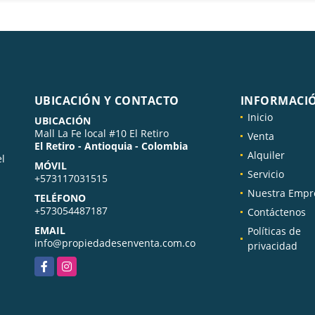
UBICACIÓN Y CONTACTO
INFORMACI
Inicio
UBICACIÓN
Mall La Fe local #10 El Retiro
Venta
El Retiro - Antioquia - Colombia
Alquiler
el
MÓVIL
Servicio
+573117031515
Nuestra Empr
TELÉFONO
+573054487187
Contáctenos
EMAIL
Políticas de
info@propiedadesenventa.com.co
privacidad
Facebook
Instagram