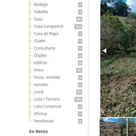
Bodega
3
Cabaña
4
Casa
90
Casa Campestre
222
Casa de Playa
1
Chalet
1
Consultorio
1
Dúplex
2
Edificio
2
Finca
45
Finca - Hoteles
2
Hoteles
2
Local
10
Lote / Terreno
794
Lote Comercial
2
Oficina
3
Penthouse
2
En Renta