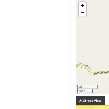
+
−
200 m
500 ft
Street View