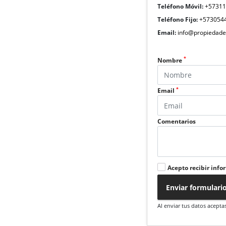
Teléfono Móvil:
+5731
Teléfono Fijo:
+573054
Email:
info@propiedade
*
Nombre
*
Email
Comentarios
Acepto recibir info
Enviar formulari
Al enviar tus datos acepta