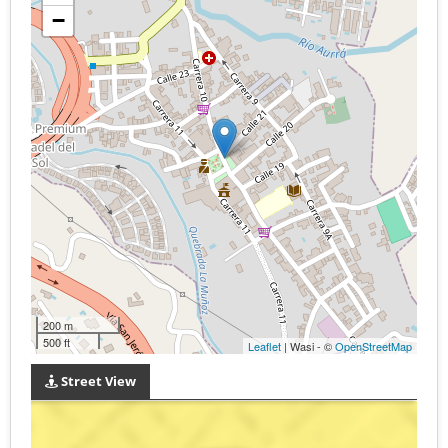
−
200 m
500 ft
Leaflet
| Wasi - ©
OpenStreetMap
Street View