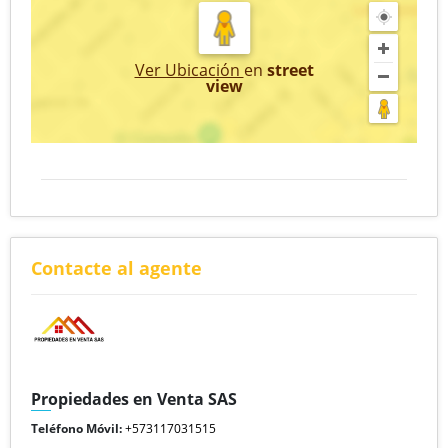
Ver Ubicación
en
street
view
Contacte al agente
Propiedades en Venta SAS
Teléfono Móvil:
+573117031515