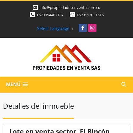
info@propiedadesenventa.com.co
+573054487187
+573117031515
Facebook
Instagram
Select Language
▼
MENÚ
Detalles del inmueble
Lote en venta sector, El Rincón,