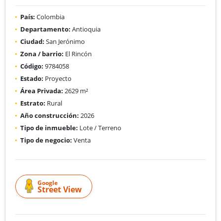
País:
Colombia
Departamento:
Antioquia
Ciudad:
San Jerónimo
Zona / barrio:
El Rincón
Código:
9784058
Estado:
Proyecto
Área Privada:
2629 m²
Estrato:
Rural
Año construcción:
2026
Tipo de inmueble:
Lote / Terreno
Tipo de negocio:
Venta
Google
Street View