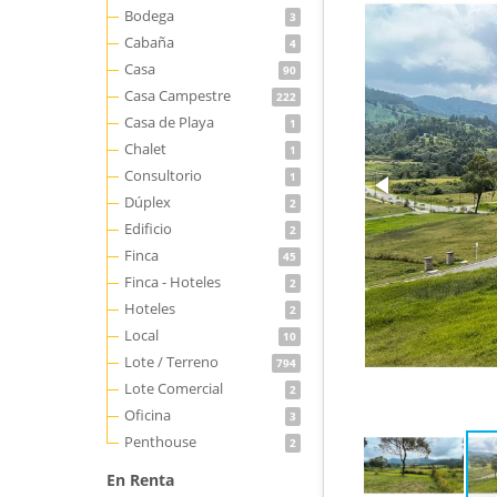
Bodega
3
Cabaña
4
Casa
90
Casa Campestre
222
Casa de Playa
1
Chalet
1
Consultorio
1
Dúplex
2
Edificio
2
Finca
45
Finca - Hoteles
2
Hoteles
2
Local
10
Lote / Terreno
794
Lote Comercial
2
Oficina
3
Penthouse
2
En Renta