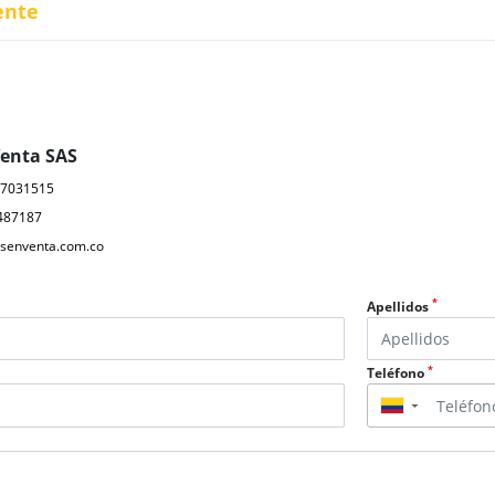
ente
Venta SAS
17031515
487187
senventa.com.co
*
Apellidos
*
Teléfono
▼