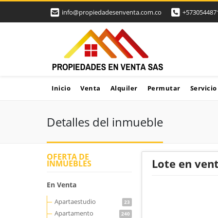
info@propiedadesenventa.com.co
+573054487
Inicio
Venta
Alquiler
Permutar
Servicio
Detalles del inmueble
OFERTA DE
Lote en vent
INMUEBLES
En Venta
Apartaestudio
23
Apartamento
240