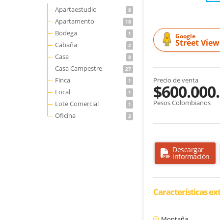
Apartaestudio
8
Apartamento
18
Bodega
1
Google
Street View
Cabaña
2
Casa
8
Casa Campestre
27
Finca
Precio de venta
1
$600.000
Local
1
Pesos Colombianos
Lote Comercial
1
Oficina
2
Descargar
información
Características ex
Montaña