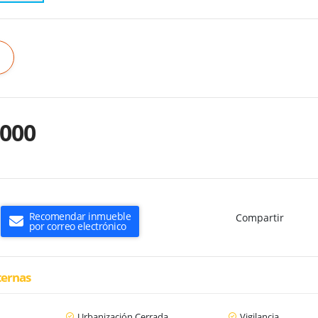
.000
Recomendar inmueble
Compartir
por correo electrónico
ternas
Urbanización Cerrada
Vigilancia