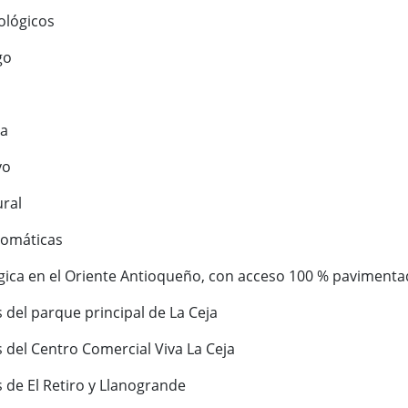
ológicos
go
ga
vo
ural
romáticas
gica en el Oriente Antioqueño, con acceso 100 % pavimentad
 del parque principal de La Ceja
 del Centro Comercial Viva La Ceja
 de El Retiro y Llanogrande